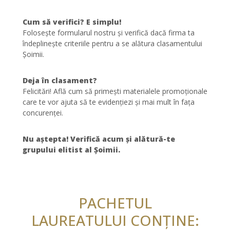
Cum să verifici? E simplu!
Folosește formularul nostru și verifică dacă firma ta
îndeplinește criteriile pentru a se alătura clasamentului
Șoimii.
Deja în clasament?
Felicitări! Află cum să primești materialele promoționale
care te vor ajuta să te evidențiezi și mai mult în fața
concurenței.
Nu aștepta! Verifică acum și alătură-te
grupului elitist al Șoimii.
PACHETUL
LAUREATULUI CONȚINE: