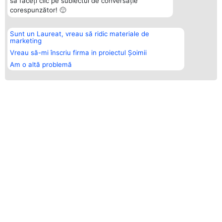
să faceți clic pe subiectul de conversație
corespunzător! 🙂
Sunt un Laureat, vreau să ridic materiale de
marketing
Vreau să-mi înscriu firma in proiectul Șoimii
Am o altă problemă
ŞOIMII DIVERTISMENTULUI - LIDERII