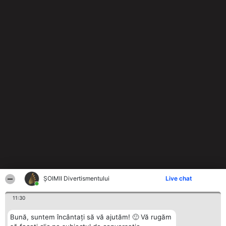
ŞOIMII Divertismentului
Live chat
11:30
Bună, suntem încântați să vă ajutăm! 🙂 Vă rugăm