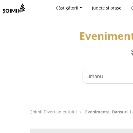
Câștigătorii
Județe și orașe
Evenimente
Şoimii Divertismentului
Evenimente, Dansuri, L