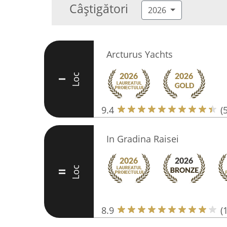
Câștigători
2026
Arcturus Yachts
Loc
I
9.4
(
In Gradina Raisei
Loc
II
8.9
(