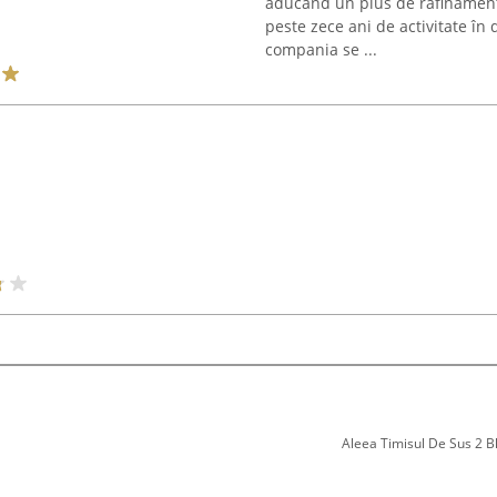
aducând un plus de rafinament 
peste zece ani de activitate în
compania se ...
Aleea Timisul De Sus 2 Bl