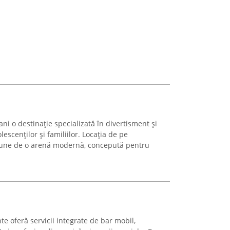
ni o destinație specializată în divertisment și
lescenților și familiilor. Locația de pe
spune de o arenă modernă, concepută pentru
e oferă servicii integrate de bar mobil,