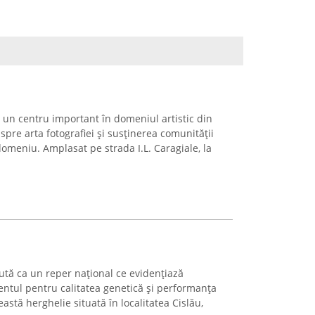
 un centru important în domeniul artistic din
spre arta fotografiei și susținerea comunității
 domeniu. Amplasat pe strada I.L. Caragiale, la
ută ca un reper național ce evidențiază
entul pentru calitatea genetică și performanța
eastă herghelie situată în localitatea Cislău,