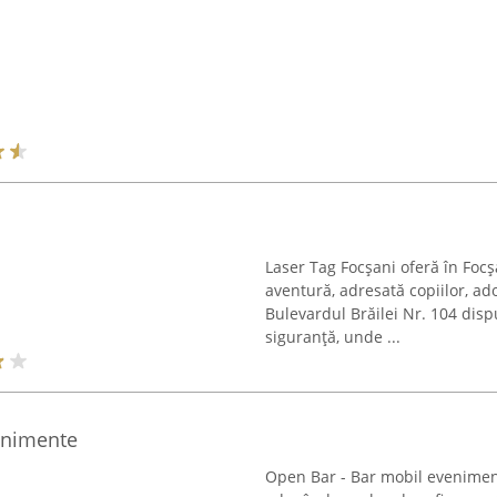
Laser Tag Focșani oferă în Focșa
aventură, adresată copiilor, ado
Bulevardul Brăilei Nr. 104 di
siguranță, unde ...
enimente
Open Bar - Bar mobil eveniment