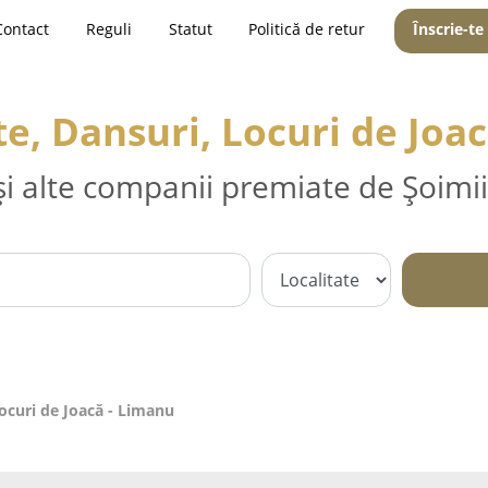
Contact
Reguli
Statut
Politică de retur
Înscrie-te
, Dansuri, Locuri de Joa
și alte companii premiate de Șoimii
ocuri de Joacă - Limanu