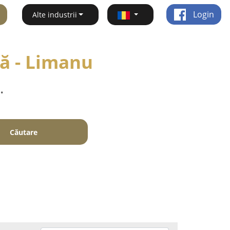
Login
Alte industrii
că - Limanu
.
Căutare