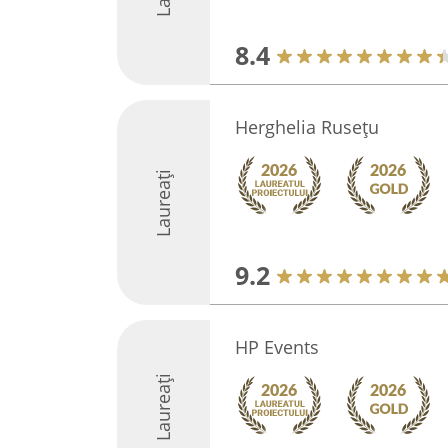
8.4
Herghelia Rusețu
Laureați
9.2
HP Events
Laureați