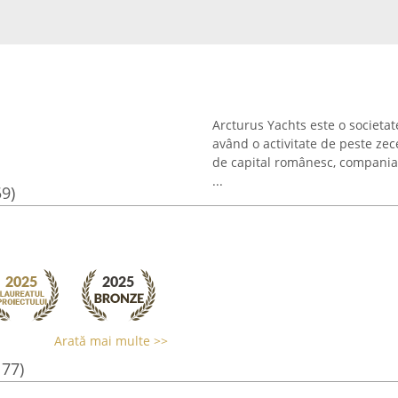
Arcturus Yachts este o societa
având o activitate de peste zece
de capital românesc, compania 
...
59)
Arată mai multe >>
177)