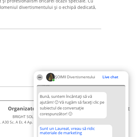
și profesionalism oricărei ocazii speciale. Cu
 domeniul divertismentului și o echipă dedicată,
ŞOIMII Divertismentului
Live chat
16:56
Bună, suntem încântați să vă
ajutăm! 🙂 Vă rugăm să faceți clic pe
Organizator Ranking
subiectul de conversație
Plebiscyt
Contact
corespunzător! 🙂
BRIGHT SOLUTIONS BR SRL
Câștigătorii
Contact
. A30 Sc. A Et. 4 Ap. 13 Cod 061952
Lista
București
Tuturor
Sunt un Laureat, vreau să ridic
materiale de marketing
CUI 36737675
Laureaților