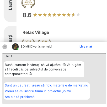
Laureați
8.6
Relax Village
Laureați
ŞOIMII Divertismentului
Live chat
9.2
12:14
Bună, suntem încântați să vă ajutăm! 🙂 Vă rugăm
să faceți clic pe subiectul de conversație
Organizator Ranking
Plebiscyt
Contact
corespunzător! 🙂
BRIGHT SOLUTIONS BR SRL
Câștigătorii
Contact
Aleea Timisul De Sus 2 Bl. A30
Lista Tuturor
Sc. A Et. 4 Ap. 13 Cod 061952
Laureaților
Sunt un Laureat, vreau să ridic materiale de marketing
București
Reguli
CUI 36737675
Vreau să-mi înscriu firma in proiectul Șoimii
Statut
tel: +40 770 990 492
Politica de
Am o altă problemă
confidențialitate