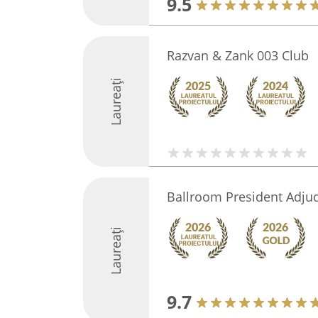
9.5
Razvan & Zank 003 Club
Laureați
Ballroom President Adju
Laureați
9.7