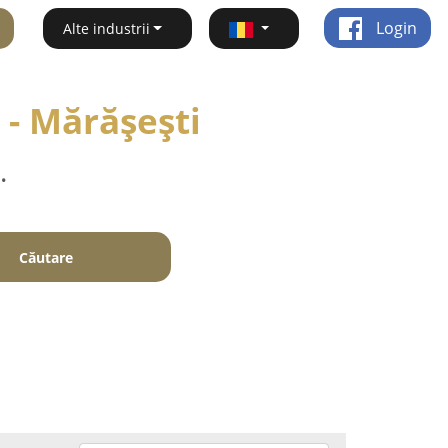
Login
Alte industrii
 - Mărăşeşti
.
Căutare