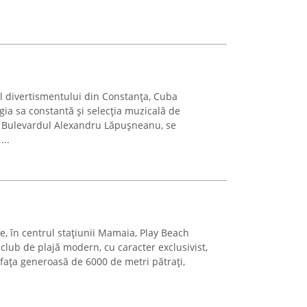
ul divertismentului din Constanța, Cuba
gia sa constantă și selecția muzicală de
 pe Bulevardul Alexandru Lăpușneanu, se
...
, în centrul stațiunii Mamaia, Play Beach
lub de plajă modern, cu caracter exclusivist,
afața generoasă de 6000 de metri pătrați,