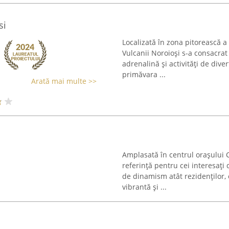
si
Localizată în zona pitorească a B
Vulcanii Noroioși s-a consacrat
adrenalină și activități de dive
primăvara ...
Arată mai multe >>
Amplasată în centrul orașului 
referință pentru cei interesați
de dinamism atât rezidenților, 
vibrantă și ...