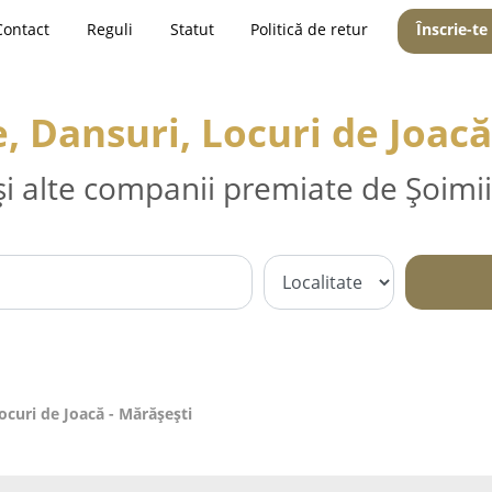
Contact
Reguli
Statut
Politică de retur
Înscrie-te
 Dansuri, Locuri de Joacă
și alte companii premiate de Șoimii
curi de Joacă - Mărăşeşti