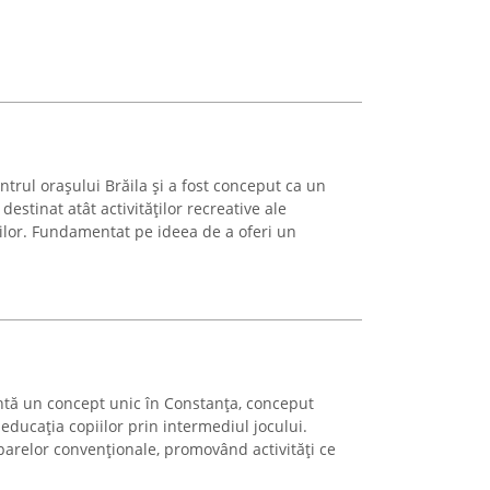
ntrul orașului Brăila și a fost conceput ca un
estinat atât activităților recreative ale
lților. Fundamentat pe ideea de a oferi un
ntă un concept unic în Constanța, conceput
 educația copiilor prin intermediul jocului.
parelor convenționale, promovând activități ce