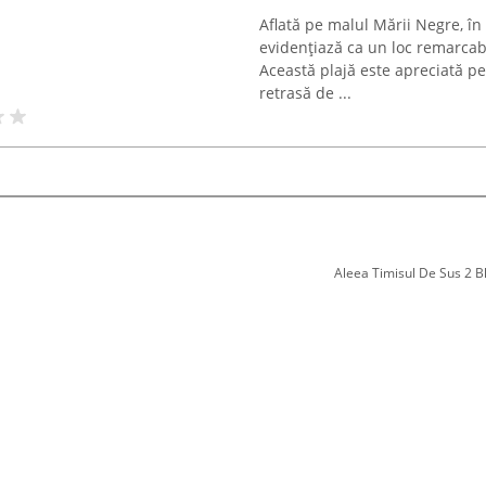
Aflată pe malul Mării Negre, î
evidențiază ca un loc remarcabil 
Această plajă este apreciată pe
retrasă de ...
Aleea Timisul De Sus 2 Bl