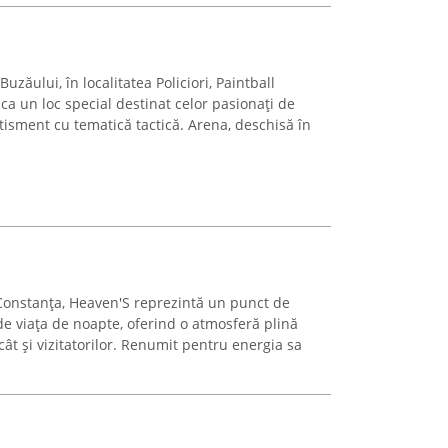
uzăului, în localitatea Policiori, Paintball
 ca un loc special destinat celor pasionați de
rtisment cu tematică tactică. Arena, deschisă în
Constanța, Heaven'S reprezintă un punct de
 de viața de noapte, oferind o atmosferă plină
cât și vizitatorilor. Renumit pentru energia sa