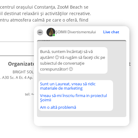
n centrul orașului Constanța, ZooM Beach se
destinat relaxării și activităților recreative.
ntru atmosfera calmă pe care o oferă, fiind
ŞOIMII Divertismentului
Live chat
18:05
Bună, suntem încântați să vă
ajutăm! 🙂 Vă rugăm să faceți clic pe
Organizator Ranking
subiectul de conversație
Plebiscyt
Contact
corespunzător! 🙂
BRIGHT SOLUTIONS BR SRL
Câștigătorii
Contact
. A30 Sc. A Et. 4 Ap. 13 Cod 061952
Lista
București
Tuturor
Sunt un Laureat, vreau să ridic
materiale de marketing
CUI 36737675
Laureaților
tel: +40 770 990 492
Reguli
Vreau să-mi înscriu firma in proiectul
Șoimii
Statut
Politica de
Am o altă problemă
confidențialitate