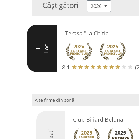
Câștigători
2026
Terasa "La Chitic"
Loc
I
8.1
(
Alte firme din zonă
Club Biliard Belona