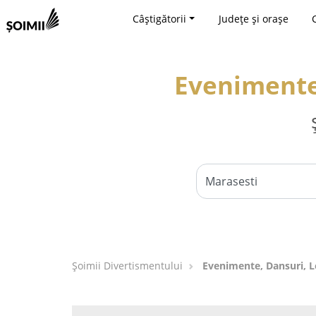
Câștigătorii
Județe și orașe
Evenimente,
Şoimii Divertismentului
Evenimente, Dansuri, Lo