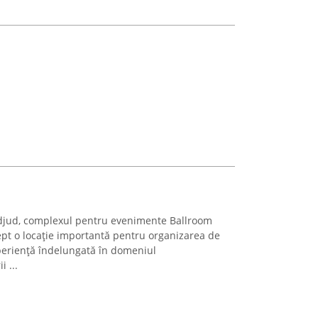
Adjud, complexul pentru evenimente Ballroom
ept o locație importantă pentru organizarea de
eriență îndelungată în domeniul
i ...