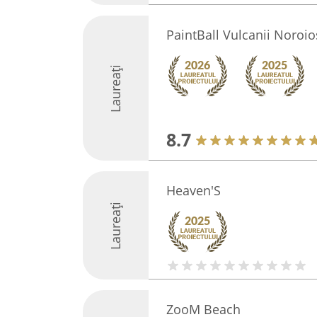
PaintBall Vulcanii Noroio
Laureați
8.7
Heaven'S
Laureați
ZooM Beach