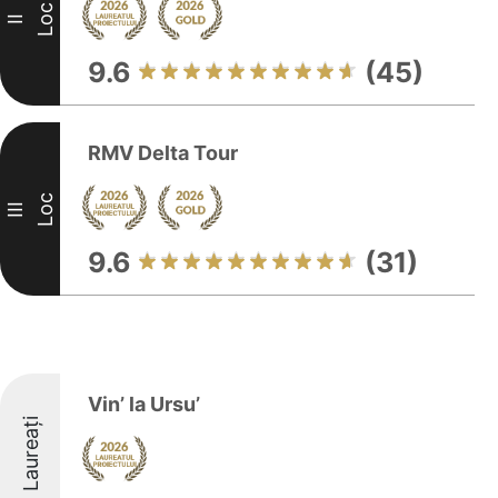
Loc
II
9.6
(45)
RMV Delta Tour
Loc
III
9.6
(31)
Vin’ la Ursu’
Laureați