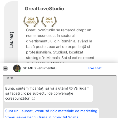
GreatLoveStudio
GreatLoveStudio se remarcă drept un
Laureați
nume recunoscut în sectorul
divertismentului din România, având la
bază peste zece ani de experiență și
profesionalism. Studioul, localizat
strategic în Mamaia-Sat și extins recent
cu o locație în Mamaia ...
ŞOIMII Divertismentului
Live chat
9.8
12:32
Bună, suntem încântați să vă ajutăm! 🙂 Vă rugăm
Organizator Ranking
Plebiscyt
Contact
să faceți clic pe subiectul de conversație
BRIGHT SOLUTIONS BR SRL
Câștigătorii
Contact
corespunzător! 🙂
Aleea Timisul De Sus 2 Bl. A30
Lista Tuturor
Sc. A Et. 4 Ap. 13 Cod 061952
Laureaților
București
Reguli
Sunt un Laureat, vreau să ridic materiale de marketing
CUI 36737675
Statut
tel: +40 770 990 492
Politica de
Vreau să-mi înscriu firma in proiectul Șoimii