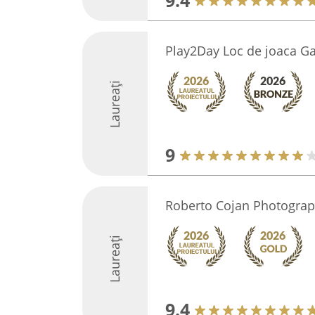
9.4
Play2Day Loc de joaca Ga
Laureați
9
Roberto Cojan Photogra
Laureați
9.4