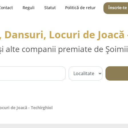
Contact
Reguli
Statut
Politică de retur
Înscrie-te
Dansuri, Locuri de Joacă 
și alte companii premiate de Șoimii
curi de Joacă - Techirghiol