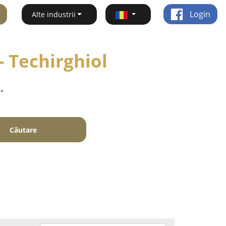
Login
Alte industrii
- Techirghiol
.
Căutare