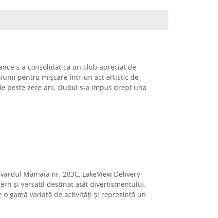
Dance s-a consolidat ca un club apreciat de
iunii pentru mișcare într-un act artistic de
e peste zece ani, clubul s-a impus drept una
evardul Mamaia nr. 283C, LakeView Delivery
n și versatil destinat atât divertismentului,
te o gamă variată de activități și reprezintă un