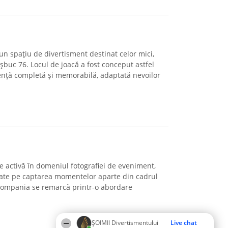
un spațiu de divertisment destinat celor mici,
buc 76. Locul de joacă a fost conceput astfel
iență completă și memorabilă, adaptată nevoilor
 activă în domeniul fotografiei de eveniment,
axate pe captarea momentelor aparte din cadrul
 compania se remarcă printr-o abordare
ŞOIMII Divertismentului
Live chat