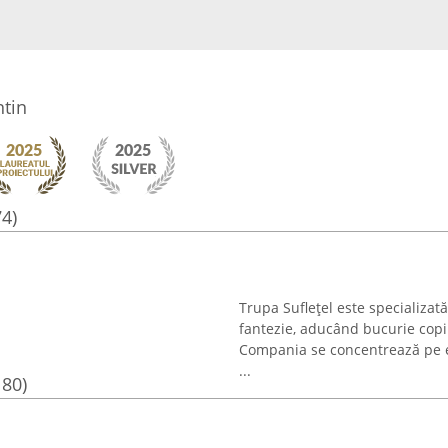
ntin
74)
Trupa Suflețel este specializată
fantezie, aducând bucurie copii
Compania se concentrează pe ev
...
180)