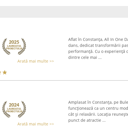
Aflat în Constanța, All In One 
dans, dedicat transformării pas
performanță. Cu o experiență d
dintre cele mai ...
Arată mai multe >>
Amplasat în Constanța, pe Bul
funcționează ca un centru moder
cât și relaxării. Locația reuneș
punct de atractie ...
Arată mai multe >>