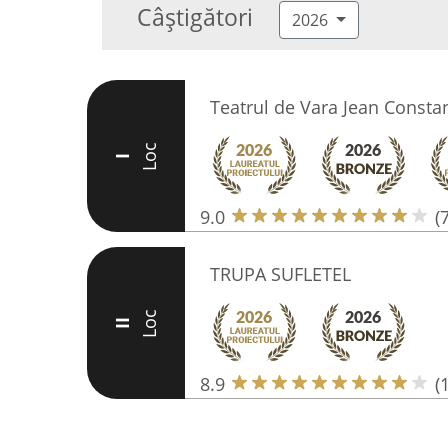
Câștigători
2026
Teatrul de Vara Jean Consta
Loc
I
9.0
(
TRUPA SUFLETEL
Loc
II
8.9
(