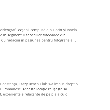
 Videograf Focșani, compusă din Florin și Ionela,
e în segmentul serviciilor foto-video din
l. Cu rădăcini în pasiunea pentru fotografie a lui
n Constanța, Crazy Beach Club s-a impus drept o
lul românesc. Această locație reușește să
, experiențele relaxante de pe plajă cu o