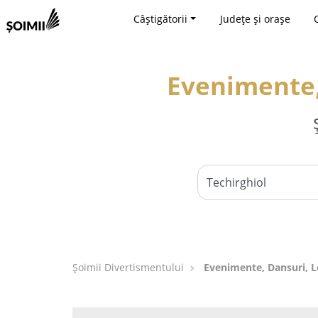
Câștigătorii
Județe și orașe
Evenimente, 
Şoimii Divertismentului
Evenimente, Dansuri, Lo