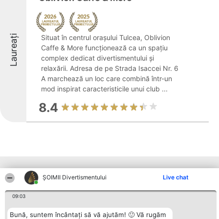
Laureați
Situat în centrul orașului Tulcea, Oblivion
Caffe & More funcționează ca un spațiu
complex dedicat divertismentului și
relaxării. Adresa de pe Strada Isaccei Nr. 6
A marchează un loc care combină într-un
mod inspirat caracteristicile unui club ...
8.4
Alte firme din zonă
ŞOIMII Divertismentului
Live chat
09:03
Organizator Ranking
Plebiscyt
Contact
BRIGHT SOLUTIONS BR SRL
Câștigătorii
Contact
Bună, suntem încântați să vă ajutăm! 🙂 Vă rugăm