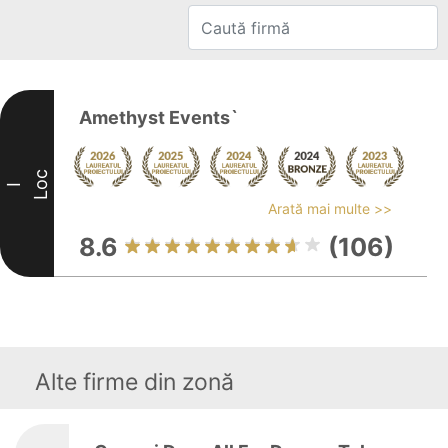
Amethyst Events`
Loc
I
Arată mai multe >>
8.6
(106)
Alte firme din zonă