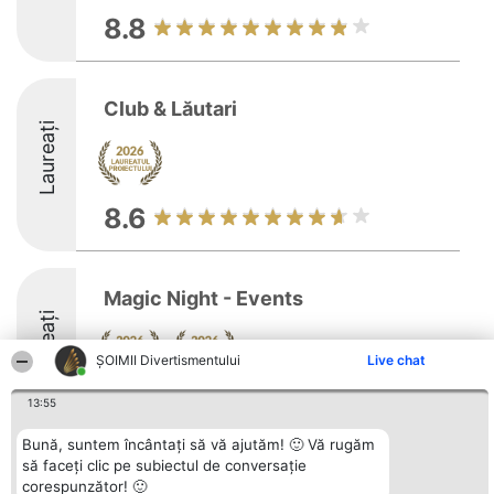
8.8
Club & Lăutari
Laureați
8.6
Magic Night - Events
Laureați
ŞOIMII Divertismentului
Live chat
9.7
13:55
Bună, suntem încântați să vă ajutăm! 🙂 Vă rugăm
să faceți clic pe subiectul de conversație
Organizator Ranking
Plebiscyt
Contact
corespunzător! 🙂