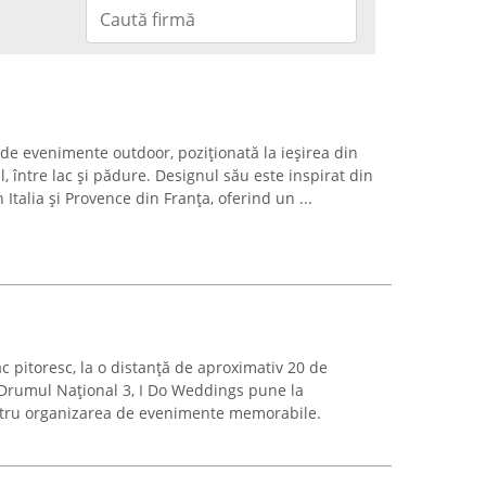
 de evenimente outdoor, poziționată la ieșirea din
, între lac și pădure. Designul său este inspirat din
Italia și Provence din Franța, oferind un ...
 pitoresc, la o distanță de aproximativ 20 de
e Drumul Național 3, I Do Weddings pune la
ntru organizarea de evenimente memorabile.