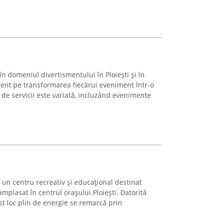
în domeniul divertismentului în Ploiești și în
cent pe transformarea fiecărui eveniment într-o
de servicii este variată, incluzând evenimente
 un centru recreativ și educațional destinat
 amplasat în centrul orașului Ploiești. Datorită
est loc plin de energie se remarcă prin