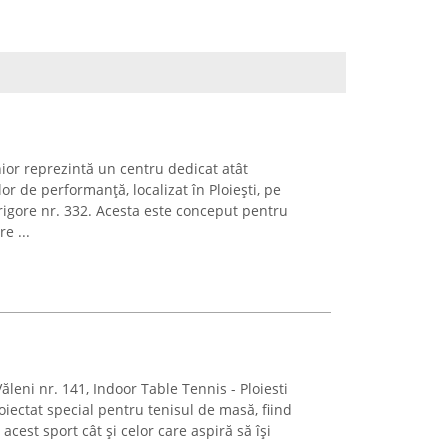
ior reprezintă un centru dedicat atât
elor de performanță, localizat în Ploiești, pe
igore nr. 332. Acesta este conceput pentru
e ...
Văleni nr. 141, Indoor Table Tennis - Ploiesti
oiectat special pentru tenisul de masă, fiind
acest sport cât și celor care aspiră să își