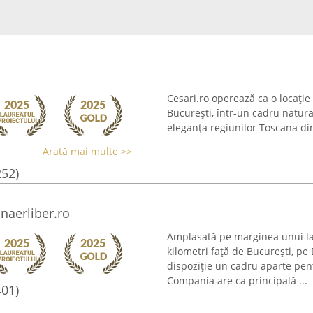
Cesari.ro operează ca o locație
București, într-un cadru natural
eleganța regiunilor Toscana din 
Arată mai multe >>
252)
naerliber.ro
Amplasată pe marginea unui lac
kilometri față de București, p
dispoziție un cadru aparte pe
Compania are ca principală ...
401)