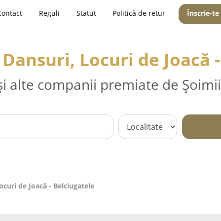
Contact
Reguli
Statut
Politică de retur
Înscrie-te
Dansuri, Locuri de Joacă -
și alte companii premiate de Șoimii
curi de Joacă - Belciugatele