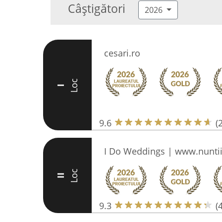
Câștigători
2026
cesari.ro
Loc
I
9.6
(
I Do Weddings | www.nuntii
Loc
II
9.3
(