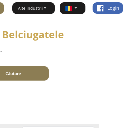
Login
Alte industrii
 Belciugatele
.
Căutare