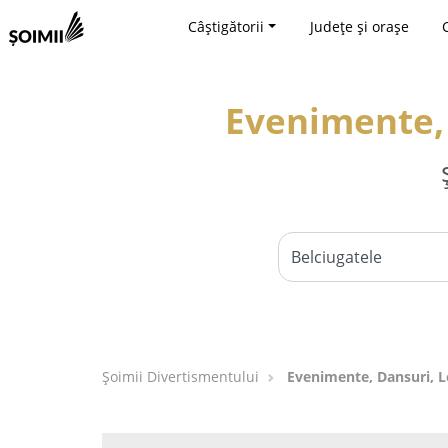
Câștigătorii
Județe și orașe
Evenimente, 
Şoimii Divertismentului
Evenimente, Dansuri, Lo