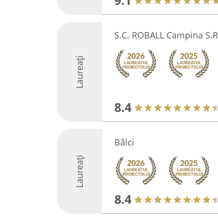
9.1
S.C. ROBALL Campina S.R
Laureați
8.4
Bâlci
Laureați
8.4