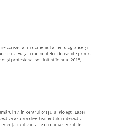
me consacrat în domeniul artei fotografice și
ucerea la viață a momentelor deosebite printr-
 și profesionalism. Inițiat în anul 2018,
mărul 17, în centrul orașului Ploiești, Laser
ectivă asupra divertismentului interactiv.
periență captivantă ce combină senzațiile