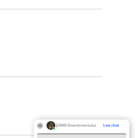
ŞOIMII Divertismentului
Live chat
11:39