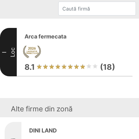
Arca fermecata
Loc
I
8.1
(18)
Alte firme din zonă
DINI LAND