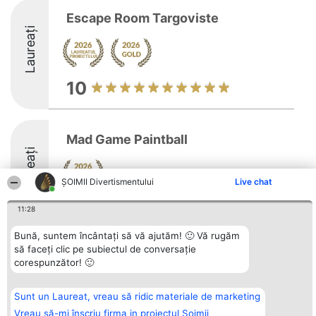
Escape Room Targoviste
Laureați
10
Mad Game Paintball
Laureați
ŞOIMII Divertismentului
Live chat
8.6
11:28
Bună, suntem încântați să vă ajutăm! 🙂 Vă rugăm
să faceți clic pe subiectul de conversație
Organizator Ranking
Plebiscyt
Contact
corespunzător! 🙂
BRIGHT SOLUTIONS BR SRL
Câștigătorii
Contact
Aleea Timisul De Sus 2 Bl. A30
Lista Tuturor
Sc. A Et. 4 Ap. 13 Cod 061952
Laureaților
Sunt un Laureat, vreau să ridic materiale de marketing
București
Reguli
CUI 36737675
Statut
Vreau să-mi înscriu firma in proiectul Șoimii