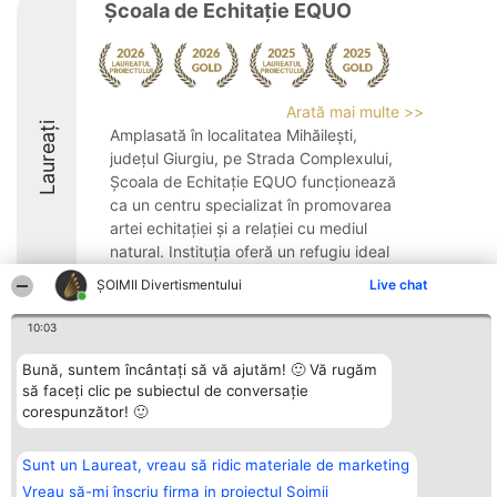
Școala de Echitație EQUO
Arată mai multe >>
Laureați
Amplasată în localitatea Mihăilești,
județul Giurgiu, pe Strada Complexului,
Școala de Echitație EQUO funcționează
ca un centru specializat în promovarea
artei echitației și a relației cu mediul
natural. Instituția oferă un refugiu ideal
pentru ...
ŞOIMII Divertismentului
Live chat
10
10:03
Bună, suntem încântați să vă ajutăm! 🙂 Vă rugăm
să faceți clic pe subiectul de conversație
Organizator Ranking
Plebiscyt
Contact
corespunzător! 🙂
BRIGHT SOLUTIONS BR SRL
Câștigătorii
Contact
Aleea Timisul De Sus 2 Bl. A30
Lista Tuturor
Sc. A Et. 4 Ap. 13 Cod 061952
Laureaților
București
Reguli
Sunt un Laureat, vreau să ridic materiale de marketing
CUI 36737675
Statut
Vreau să-mi înscriu firma in proiectul Șoimii
tel: +40 770 990 492
Politica de