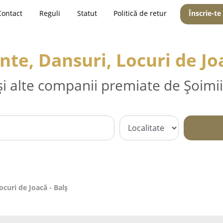
Contact
Reguli
Statut
Politică de retur
Înscrie-te
te, Dansuri, Locuri de Joa
și alte companii premiate de Șoimii
curi de Joacă - Balş