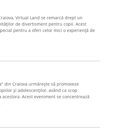
Craiova, Virtual Land se remarcă drept un
ităților de divertisment pentru copii. Acest
special pentru a oferi celor mici o experiență de
ca" din Craiova urmărește să promoveze
opiilor și adolescenților, având ca scop
ce a acestora. Acest eveniment se concentrează
.