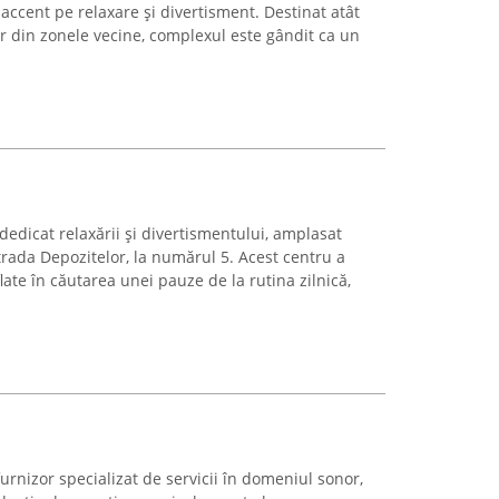
ccent pe relaxare și divertisment. Destinat atât
lor din zonele vecine, complexul este gândit ca un
edicat relaxării și divertismentului, amplasat
Strada Depozitelor, la numărul 5. Acest centru a
late în căutarea unei pauze de la rutina zilnică,
rnizor specializat de servicii în domeniul sonor,