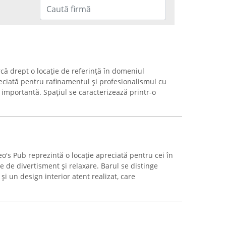
că drept o locație de referință în domeniul
eciată pentru rafinamentul și profesionalismul cu
 importantă. Spațiul se caracterizează printr-o
Teo's Pub reprezintă o locație apreciată pentru cei în
de divertisment și relaxare. Barul se distinge
și un design interior atent realizat, care