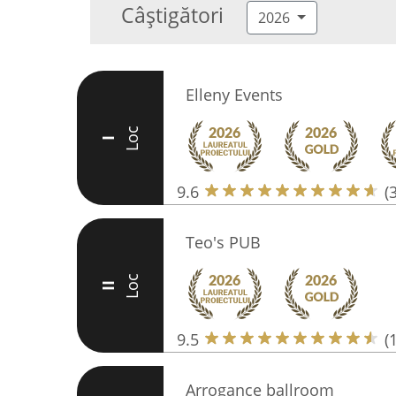
Câștigători
2026
Elleny Events
Loc
I
9.6
(
Teo's PUB
Loc
II
9.5
(
Arrogance ballroom