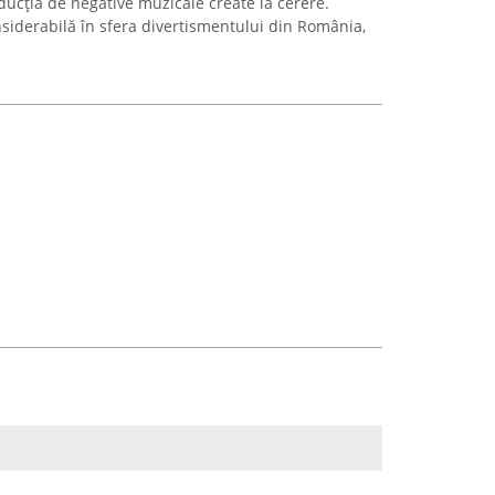
ducția de negative muzicale create la cerere.
iderabilă în sfera divertismentului din România,