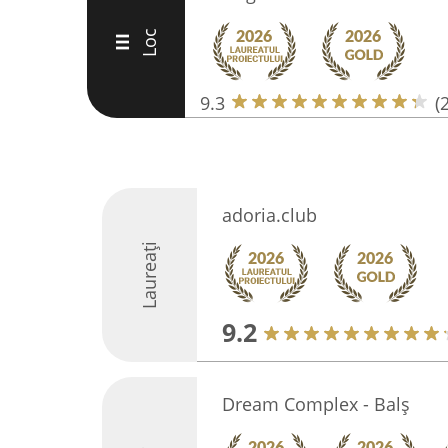
Loc
III
9.3
(
adoria.club
Laureați
9.2
Dream Complex - Balș