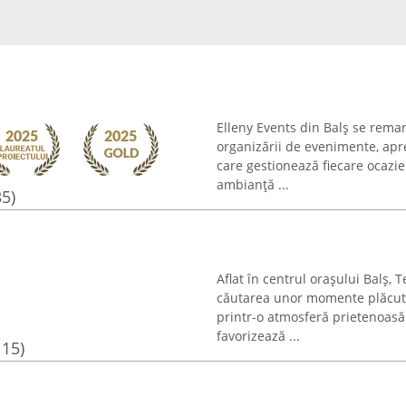
Elleny Events din Balș se remar
organizării de evenimente, apr
care gestionează fiecare ocazie
ambianță ...
35)
Aflat în centrul orașului Balș, 
căutarea unor momente plăcute 
printr-o atmosferă prietenoasă 
favorizează ...
115)