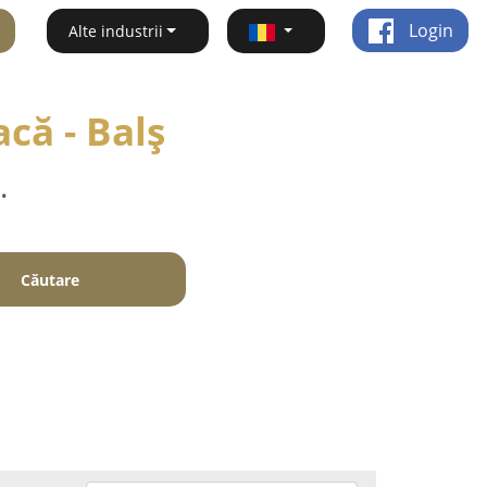
Login
Alte industrii
că - Balş
.
Căutare