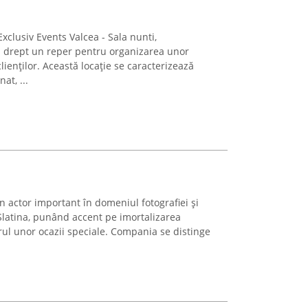
clusiv Events Valcea - Sala nunti,
 drept un reper pentru organizarea unor
lienților. Această locație se caracterizează
at, ...
un actor important în domeniul fotografiei și
Slatina, punând accent pe imortalizarea
l unor ocazii speciale. Compania se distinge