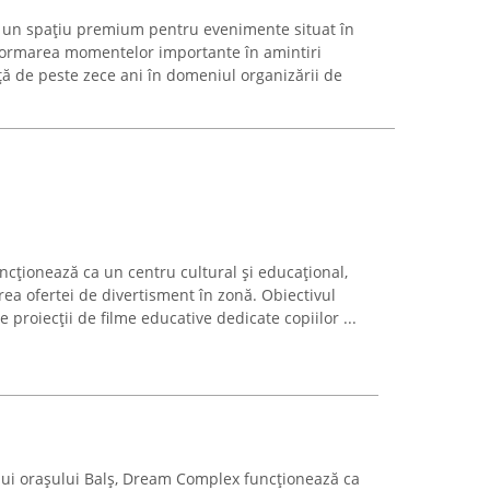
 un spațiu premium pentru evenimente situat în
nsformarea momentelor importante în amintiri
ă de peste zece ani în domeniul organizării de
uncționează ca un centru cultural și educațional,
ea ofertei de divertisment în zonă. Obiectivul
 proiecții de filme educative dedicate copiilor ...
lui orașului Balș, Dream Complex funcționează ca