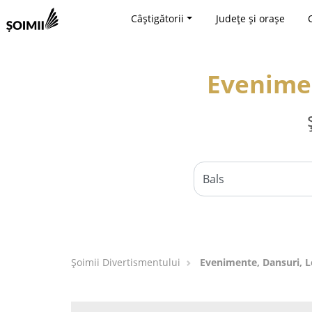
Câștigătorii
Județe și orașe
Evenimen
Şoimii Divertismentului
Evenimente, Dansuri, Lo