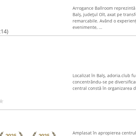
Arrogance Ballroom reprezintă
Balș, județul Olt, axat pe tra
remarcabile. Având o experienț
evenimente, ...
214)
Localizat în Balș, adoria.club f
concentrându-se pe diversificar
central constă în organizarea de
Amplasat în apropierea centru