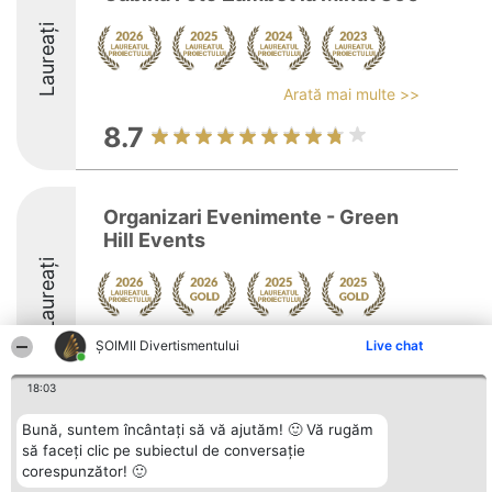
Laureați
Arată mai multe >>
8.7
Organizari Evenimente - Green
Hill Events
Laureați
Arată mai multe >>
ŞOIMII Divertismentului
Live chat
9.2
18:03
Bună, suntem încântați să vă ajutăm! 🙂 Vă rugăm
să faceți clic pe subiectul de conversație
Organizator Ranking
Plebiscyt
Contact
corespunzător! 🙂
BRIGHT SOLUTIONS BR SRL
Câștigătorii
Contact