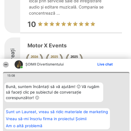
local prin serviciile sale de înregistrare
audio și editare muzicală. Compania se
concentrează ...
10
Motor X Events
Laureați
ŞOIMII Divertismentului
Live chat
8.8
15:08
Bună, suntem încântați să vă ajutăm! 🙂 Vă rugăm
să faceți clic pe subiectul de conversație
Organizator Ranking
Plebiscyt
Contact
corespunzător! 🙂
BRIGHT SOLUTIONS BR SRL
Câștigătorii
Contact
Aleea Timisul De Sus 2 Bl. A30
Lista Tuturor
Sc. A Et. 4 Ap. 13 Cod 061952
Laureaților
Sunt un Laureat, vreau să ridic materiale de marketing
București
Reguli
CUI 36737675
Statut
Vreau să-mi înscriu firma in proiectul Șoimii
tel: +40 770 990 492
Politica de
Am o altă problemă
confidențialitate