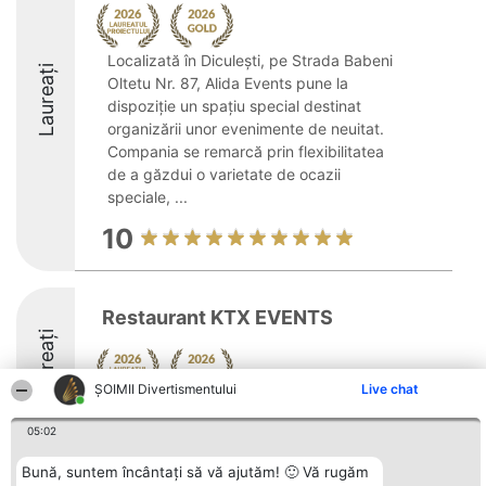
Localizată în Diculești, pe Strada Babeni
Laureați
Oltetu Nr. 87, Alida Events pune la
dispoziție un spațiu special destinat
organizării unor evenimente de neuitat.
Compania se remarcă prin flexibilitatea
de a găzdui o varietate de ocazii
speciale, ...
10
Restaurant KTX EVENTS
Laureați
ŞOIMII Divertismentului
Live chat
9.2
05:02
Bună, suntem încântați să vă ajutăm! 🙂 Vă rugăm