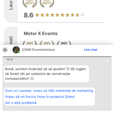
Laureați
8.6
Motor X Events
Laureați
ŞOIMII Divertismentului
Live chat
8.8
12:13
Bună, suntem încântați să vă ajutăm! 🙂 Vă rugăm
să faceți clic pe subiectul de conversație
Organizator Ranking
Plebiscyt
Contact
corespunzător! 🙂
BRIGHT SOLUTIONS BR SRL
Câștigătorii
Contact
Aleea Timisul De Sus 2 Bl. A30
Lista Tuturor
Sc. A Et. 4 Ap. 13 Cod 061952
Laureaților
Sunt un Laureat, vreau să ridic materiale de marketing
București
Reguli
CUI 36737675
Statut
Vreau să-mi înscriu firma in proiectul Șoimii
tel: +40 770 990 492
Politica de
Am o altă problemă
confidențialitate