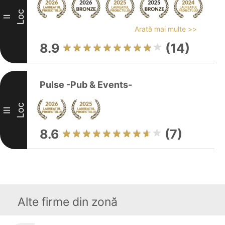
Loc
II
Arată mai multe >>
8.9
(14)
Pulse -Pub & Events-
Loc
III
8.6
(7)
Alte firme din zonă