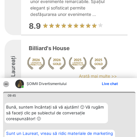
unor evenimente remarcabile. Spațiul
elegant și sofisticat permite
desfășurarea unor evenimente ...
8.9
Billiard's House
Laureați
Arată mai multe >>
ŞOIMII Divertismentului
Live chat
9.2
09:45
Bună, suntem încântați să vă ajutăm! 🙂 Vă rugăm
Organizator Ranking
Plebiscyt
Contact
să faceți clic pe subiectul de conversație
BRIGHT SOLUTIONS BR SRL
Câștigătorii
Contact
corespunzător! 🙂
Aleea Timisul De Sus 2 Bl. A30
Lista Tuturor
Sc. A Et. 4 Ap. 13 Cod 061952
Laureaților
București
Reguli
CUI 36737675
Statut
Sunt un Laureat, vreau să ridic materiale de marketing
tel: +40 770 990 492
Politica de