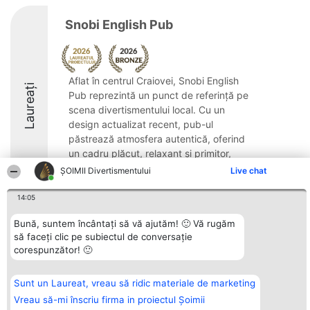
Snobi English Pub
Aflat în centrul Craiovei, Snobi English
Laureați
Pub reprezintă un punct de referință pe
scena divertismentului local. Cu un
design actualizat recent, pub-ul
păstrează atmosfera autentică, oferind
un cadru plăcut, relaxant și primitor,
potrivit pentru ...
ŞOIMII Divertismentului
Live chat
8.9
14:05
Bună, suntem încântați să vă ajutăm! 🙂 Vă rugăm
să faceți clic pe subiectul de conversație
Organizator Ranking
Plebiscyt
Contact
corespunzător! 🙂
BRIGHT SOLUTIONS BR SRL
Câștigătorii
Contact
Aleea Timisul De Sus 2 Bl. A30
Lista Tuturor
Sc. A Et. 4 Ap. 13 Cod 061952
Laureaților
Sunt un Laureat, vreau să ridic materiale de marketing
București
Reguli
CUI 36737675
Statut
Vreau să-mi înscriu firma in proiectul Șoimii
tel: +40 770 990 492
Politica de