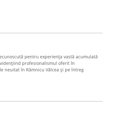
ecunoscută pentru experiența vastă acumulată
vidențiind profesionalismul oferit în
 neuitat în Râmnicu Vâlcea și pe întreg