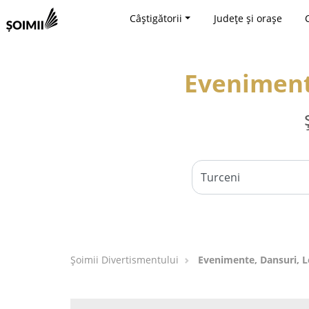
Câștigătorii
Județe și orașe
Evenimente
Şoimii Divertismentului
Evenimente, Dansuri, Lo