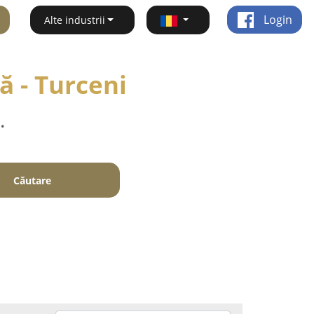
Login
Alte industrii
ă - Turceni
.
Căutare