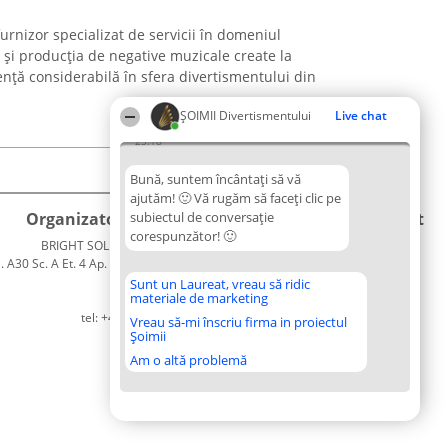
rnizor specializat de servicii în domeniul
 și producția de negative muzicale create la
nță considerabilă în sfera divertismentului din
ŞOIMII Divertismentului
Live chat
23:18
Bună, suntem încântați să vă
ajutăm! 🙂 Vă rugăm să faceți clic pe
Organizator Ranking
subiectul de conversație
Plebiscyt
Contact
corespunzător! 🙂
BRIGHT SOLUTIONS BR SRL
Câștigătorii
Contact
. A30 Sc. A Et. 4 Ap. 13 Cod 061952
Lista
București
Tuturor
Sunt un Laureat, vreau să ridic
materiale de marketing
CUI 36737675
Laureaților
tel: +40 770 990 492
Reguli
Vreau să-mi înscriu firma in proiectul
Șoimii
Statut
Politica de
Am o altă problemă
confidențialitate