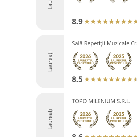
8.9
Sală Repetiții Muzicale C
Laureați
8.5
TOPO MILENIUM S.R.L.
Laureați
8.6