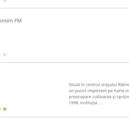
tronom FM
Situat în centrul orașului Râmn
un punct important pe harta vie
preocupare cultivarea și sprijini
1998, instituția ...