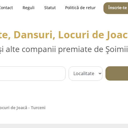
Contact
Reguli
Statut
Politică de retur
Înscrie-te
, Dansuri, Locuri de Joac
și alte companii premiate de Șoimii
curi de Joacă - Turceni