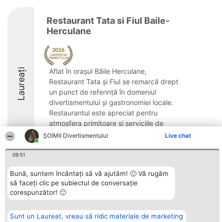
Restaurant Tata si Fiul Baile-
Herculane
Laureați
Aflat în orașul Băile Herculane,
Restaurant Tata și Fiul se remarcă drept
un punct de referință în domeniul
divertismentului și gastronomiei locale.
Restaurantul este apreciat pentru
atmosfera primitoare și serviciile de
calitate superioară, ...
ŞOIMII Divertismentului
Live chat
8.6
09:51
Bună, suntem încântați să vă ajutăm! 🙂 Vă rugăm
să faceți clic pe subiectul de conversație
Organizator Ranking
Plebiscyt
Contact
corespunzător! 🙂
BRIGHT SOLUTIONS BR SRL
Câștigătorii
Contact
Aleea Timisul De Sus 2 Bl. A30
Lista Tuturor
Sc. A Et. 4 Ap. 13 Cod 061952
Laureaților
Sunt un Laureat, vreau să ridic materiale de marketing
București
Reguli