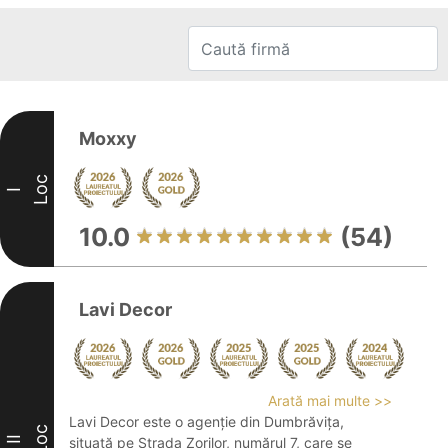
Moxxy
Loc
I
10.0
(54)
Lavi Decor
Arată mai multe >>
Lavi Decor este o agenție din Dumbrăvița,
Loc
II
situată pe Strada Zorilor, numărul 7, care se