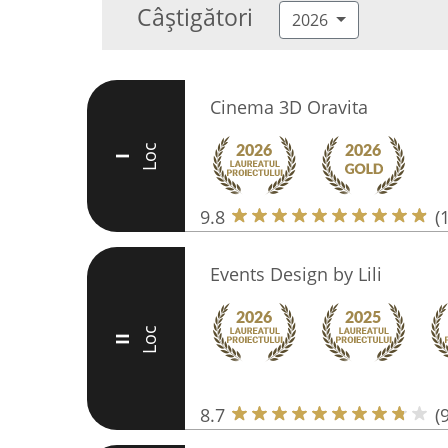
Câștigători
2026
Cinema 3D Oravita
Loc
I
9.8
(
Events Design by Lili
Loc
II
8.7
(9