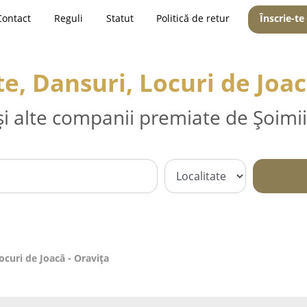
Contact
Reguli
Statut
Politică de retur
Înscrie-te
, Dansuri, Locuri de Joac
și alte companii premiate de Șoimii
curi de Joacă - Oraviţa