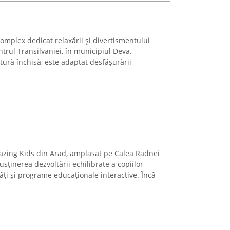
mplex dedicat relaxării și divertismentului
entrul Transilvaniei, în municipiul Deva.
ură închisă, este adaptat desfășurării
azing Kids din Arad, amplasat pe Calea Radnei
sținerea dezvoltării echilibrate a copiilor
tăți și programe educaționale interactive. Încă