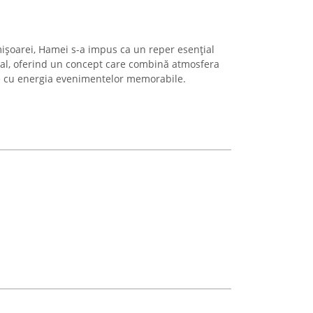
mișoarei, Hamei s-a impus ca un reper esențial
ocal, oferind un concept care combină atmosfera
ge cu energia evenimentelor memorabile.