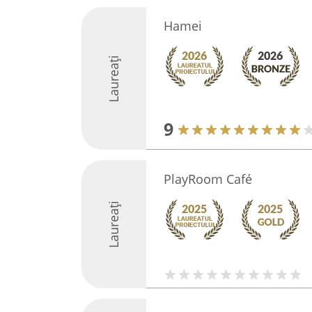
Hamei
Laureați
9
PlayRoom Café
Laureați