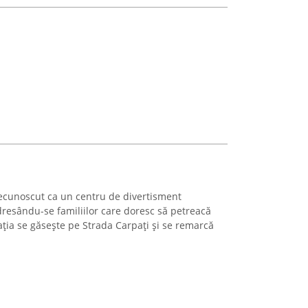
 recunoscut ca un centru de divertisment
dresându-se familiilor care doresc să petreacă
ația se găsește pe Strada Carpați și se remarcă