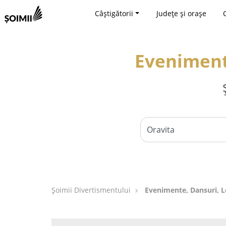
Câștigătorii
Județe și orașe
Evenimente
Şoimii Divertismentului
Evenimente, Dansuri, Lo