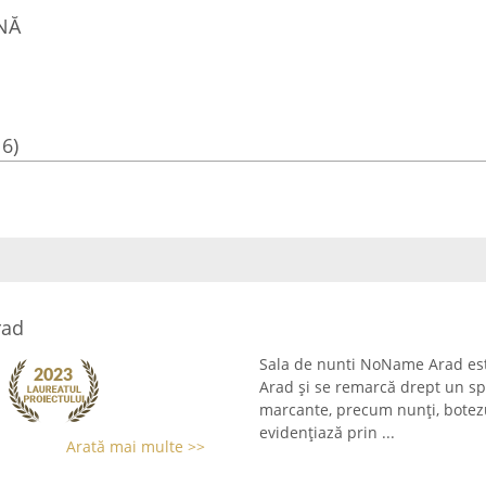
NĂ
16)
rad
Sala de nunti NoName Arad este
Arad și se remarcă drept un sp
marcante, precum nunți, botezuri
evidențiază prin ...
Arată mai multe >>