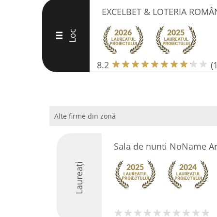
EXCELBET & LOTERIA ROMÂ
Loc
III
8.2
(
Alte firme din zonă
Sala de nunti NoName A
Laureați