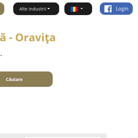
Login
Alte industrii
ă - Oraviţa
.
Căutare