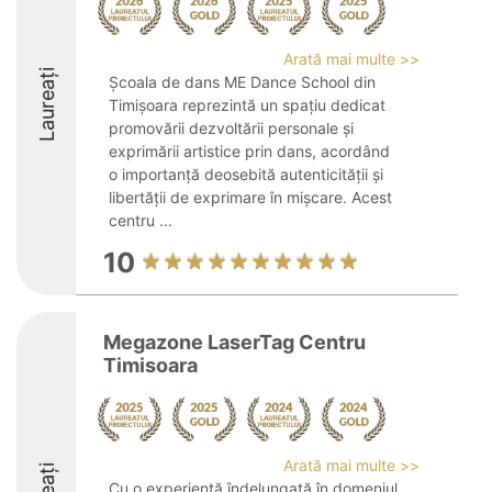
Arată mai multe >>
Laureați
Şcoala de dans ME Dance School din
Timişoara reprezintă un spaţiu dedicat
promovării dezvoltării personale şi
exprimării artistice prin dans, acordând
o importanţă deosebită autenticităţii şi
libertăţii de exprimare în mişcare. Acest
centru ...
10
Megazone LaserTag Centru
Timisoara
Arată mai multe >>
Cu o experiență îndelungată în domeniul