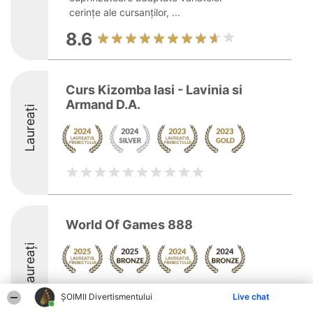
cerințe ale cursanților, ...
8.6
Curs Kizomba Iasi - Lavinia si
Armand D.A.
Laureați
World Of Games 888
Laureați
Arată mai multe >>
ŞOIMII Divertismentului
Live chat