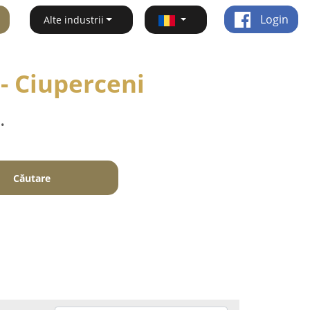
Login
Alte industrii
- Ciuperceni
.
Căutare