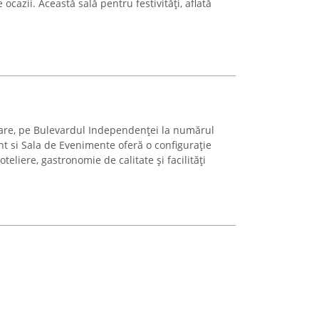
e ocazii. Această sală pentru festivități, aflată
are, pe Bulevardul Independenței la numărul
nt si Sala de Evenimente oferă o configurație
eliere, gastronomie de calitate și facilități