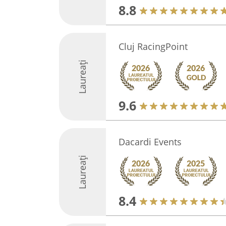
8.8
Cluj RacingPoint
Laureați
9.6
Dacardi Events
Laureați
8.4