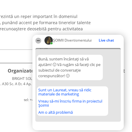
ezintă un reper important în domeniul
a, punând accent pe formarea tinerelor talente
 recunoaștere deosebită pentru activitatea
ŞOIMII Divertismentului
Live chat
07:38
Bună, suntem încântați să vă
ajutăm! 🙂 Vă rugăm să faceți clic pe
Organizator Ranking
subiectul de conversație
Plebiscyt
Contact
corespunzător! 🙂
BRIGHT SOLUTIONS BR SRL
Câștigătorii
Contact
. A30 Sc. A Et. 4 Ap. 13 Cod 061952
Lista
București
Tuturor
Sunt un Laureat, vreau să ridic
materiale de marketing
CUI 36737675
Laureaților
tel: +40 770 990 492
Reguli
Vreau să-mi înscriu firma in proiectul
Șoimii
Statut
Politica de
Am o altă problemă
confidențialitate