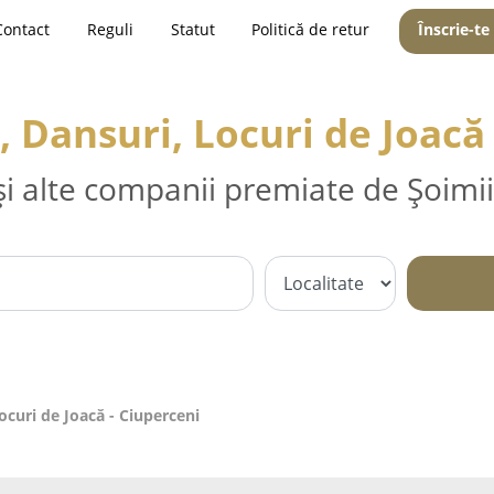
Contact
Reguli
Statut
Politică de retur
Înscrie-te
 Dansuri, Locuri de Joacă 
și alte companii premiate de Șoimii
curi de Joacă - Ciuperceni