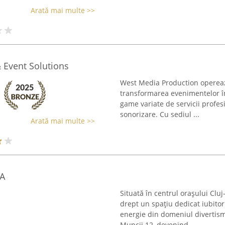
Arată mai multe >>
 Event Solutions
West Media Production operează
transformarea evenimentelor în
game variate de servicii profesi
sonorizare. Cu sediul ...
Arată mai multe >>
A
Situată în centrul orașului C
drept un spațiu dedicat iubitori
energie din domeniul divertis
Muncii 12, devenind ...