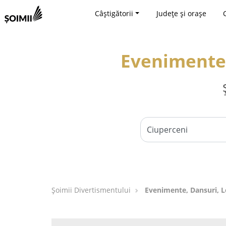
Câștigătorii
Județe și orașe
Evenimente,
Şoimii Divertismentului
Evenimente, Dansuri, Lo