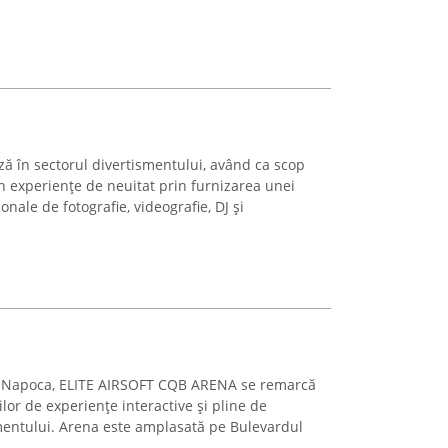
 în sectorul divertismentului, având ca scop
 experiențe de neuitat prin furnizarea unei
onale de fotografie, videografie, DJ și
luj-Napoca, ELITE AIRSOFT CQB ARENA se remarcă
lor de experiențe interactive și pline de
mentului. Arena este amplasată pe Bulevardul