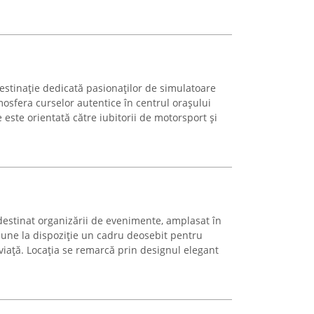
estinație dedicată pasionaților de simulatoare
osfera curselor autentice în centrul orașului
ste orientată către iubitorii de motorsport și
destinat organizării de evenimente, amplasat în
pune la dispoziție un cadru deosebit pentru
viață. Locația se remarcă prin designul elegant