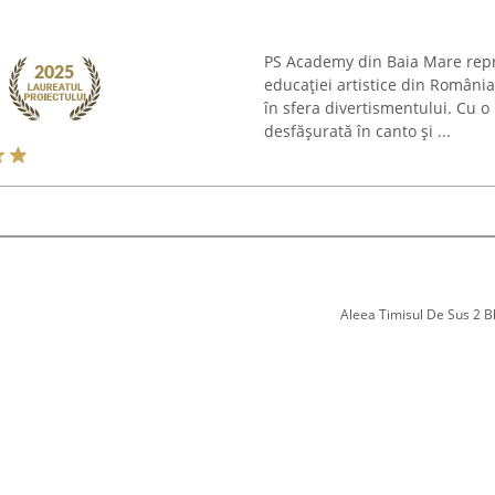
PS Academy din Baia Mare repr
educației artistice din Români
în sfera divertismentului. Cu o
desfășurată în canto și ...
Aleea Timisul De Sus 2 Bl