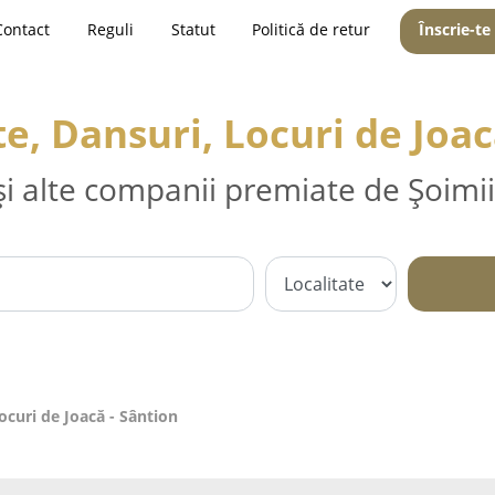
Contact
Reguli
Statut
Politică de retur
Înscrie-te
, Dansuri, Locuri de Joac
și alte companii premiate de Șoimii
curi de Joacă - Sântion