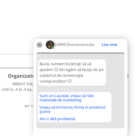
ŞOIMII Divertismentului
Live chat
13:10
Bună, suntem încântați să vă
ajutăm! 🙂 Vă rugăm să faceți clic pe
Organizator Ranking
subiectul de conversație
Plebiscyt
Contact
corespunzător! 🙂
BRIGHT SOLUTIONS BR SRL
Câștigătorii
Contact
. A30 Sc. A Et. 4 Ap. 13 Cod 061952
Lista
București
Tuturor
Sunt un Laureat, vreau să ridic
materiale de marketing
CUI 36737675
Laureaților
tel: +40 770 990 492
Reguli
Vreau să-mi înscriu firma in proiectul
Șoimii
Statut
Politica de
Am o altă problemă
confidențialitate