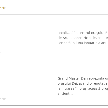
c
Localizată în centrul orașului B
de Artă Concentric a devenit un
Fondată în luna ianuarie a anul
...
Grand Master Dej reprezintă un 
orașului Dej, având o reputație
la intrarea în oraș, această pro
eficient ...