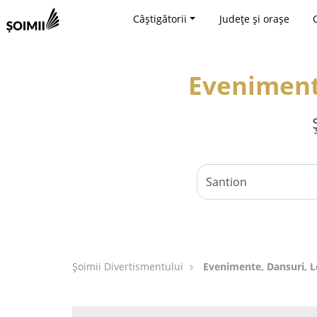
Câștigătorii
Județe și orașe
Evenimente
Şoimii Divertismentului
Evenimente, Dansuri, Lo