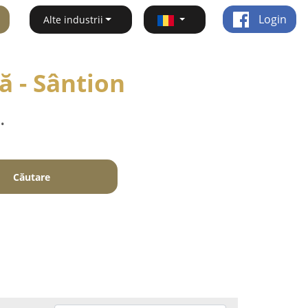
Login
Alte industrii
ă - Sântion
.
Căutare