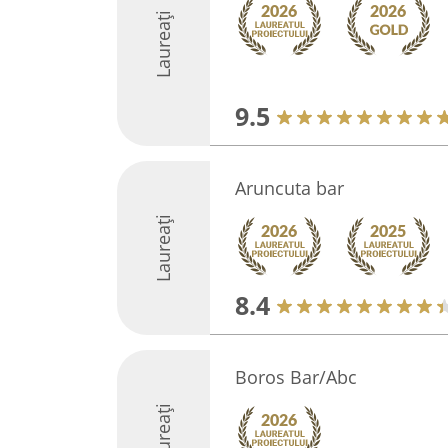
Laureați
9.5
Aruncuta bar
Laureați
8.4
Boros Bar/Abc
Laureați