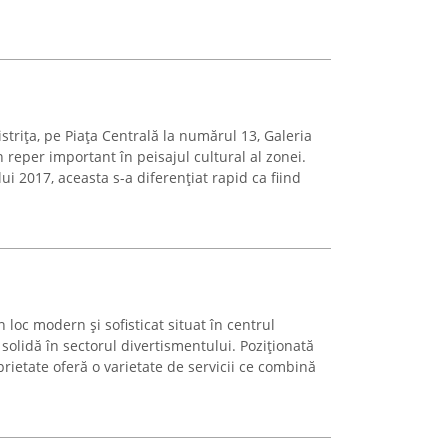
istrița, pe Piața Centrală la numărul 13, Galeria
 reper important în peisajul cultural al zonei.
ui 2017, aceasta s-a diferențiat rapid ca fiind
loc modern și sofisticat situat în centrul
 solidă în sectorul divertismentului. Poziționată
prietate oferă o varietate de servicii ce combină