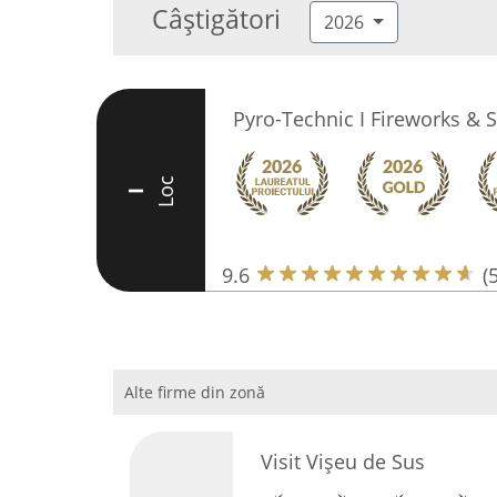
Câștigători
2026
Pyro-Technic I Fireworks & S
Loc
I
9.6
(
Alte firme din zonă
Visit Vișeu de Sus