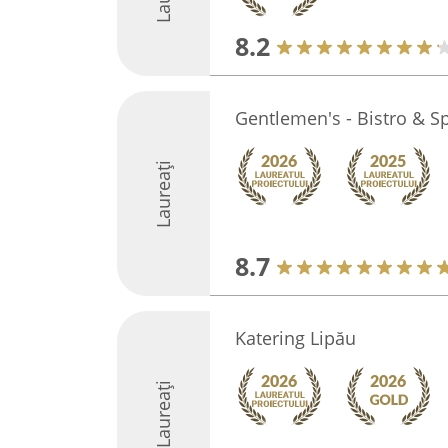
8.2
Gentlemen's - Bistro & S
Laureați
8.7
Katering Lipău
Laureați