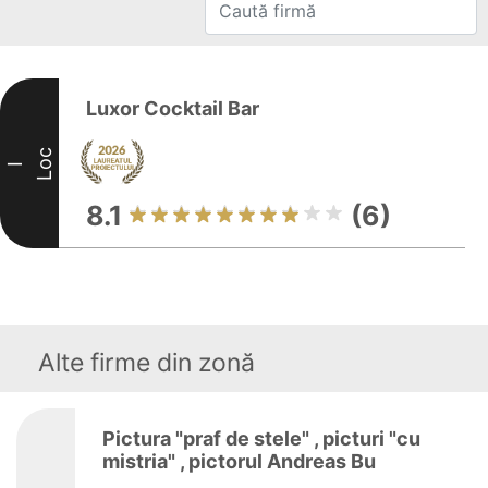
Luxor Cocktail Bar
Loc
I
8.1
(6)
Alte firme din zonă
Pictura "praf de stele" , picturi "cu
mistria" , pictorul Andreas Bu