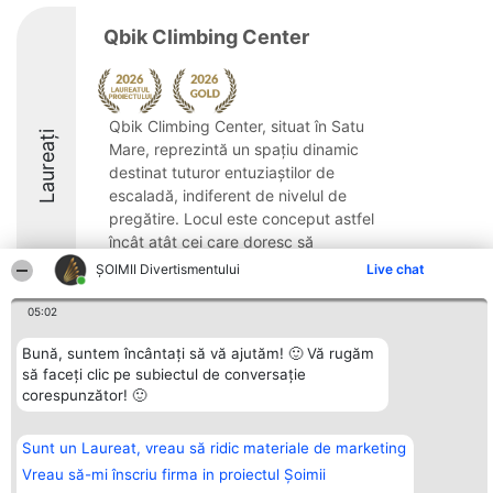
Qbik Climbing Center
Qbik Climbing Center, situat în Satu
Laureați
Mare, reprezintă un spațiu dinamic
destinat tuturor entuziaștilor de
escaladă, indiferent de nivelul de
pregătire. Locul este conceput astfel
încât atât cei care doresc să
experimenteze pentru prima dată ...
ŞOIMII Divertismentului
Live chat
9.5
05:02
Bună, suntem încântați să vă ajutăm! 🙂 Vă rugăm
să faceți clic pe subiectul de conversație
Organizator Ranking
Plebiscyt
Contact
corespunzător! 🙂
BRIGHT SOLUTIONS BR SRL
Câștigătorii
Contact
Aleea Timisul De Sus 2 Bl. A30
Lista Tuturor
Sc. A Et. 4 Ap. 13 Cod 061952
Laureaților
Sunt un Laureat, vreau să ridic materiale de marketing
București
Reguli
CUI 36737675
Statut
Vreau să-mi înscriu firma in proiectul Șoimii
tel: +40 770 990 492
Politica de