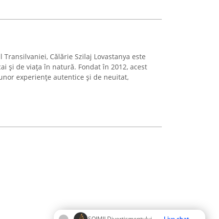
l Transilvaniei, Călărie Szilaj Lovastanya este
ai și de viața în natură. Fondat în 2012, acest
 unor experiențe autentice și de neuitat,
ŞOIMII Divertismentului
Live chat