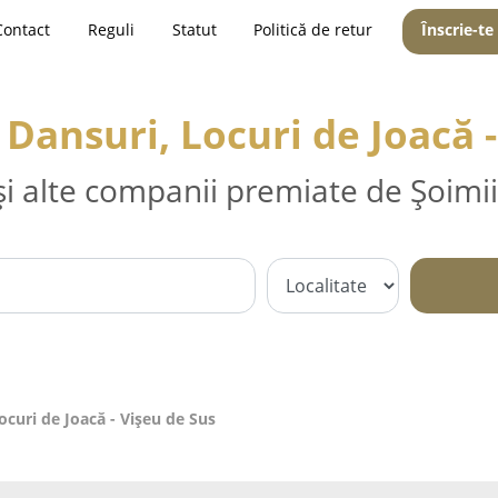
Contact
Reguli
Statut
Politică de retur
Înscrie-te
Dansuri, Locuri de Joacă -
și alte companii premiate de Șoimii
curi de Joacă - Vişeu de Sus