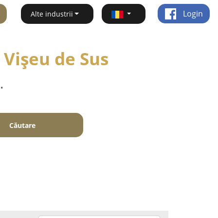
Login
Alte industrii
 Vişeu de Sus
.
Căutare