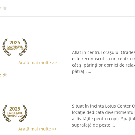
Aflat în centrul orașului Orad
este recunoscut ca un centru m
Arată mai multe >>
cât și părinților dornici de rel
pătrați, ...
Situat în incinta Lotus Center 
locație dedicată divertismentul
activitățile pentru copii. Spați
suprafață de peste ...
Arată mai multe >>