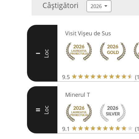
Câștigători
2026
Visit Vișeu de Sus
Loc
I
9.5
(
Minerul T
Loc
II
9.1
(