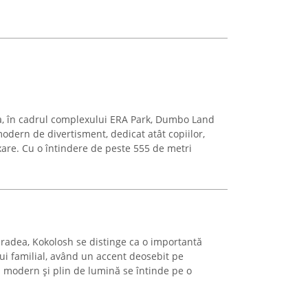
ea, în cadrul complexului ERA Park, Dumbo Land
odern de divertisment, dedicat atât copiilor,
axare. Cu o întindere de peste 555 de metri
Oradea, Kokolosh se distinge ca o importantă
ui familial, având un accent deosebit pe
ul modern și plin de lumină se întinde pe o