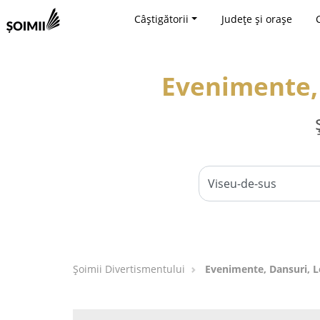
Câștigătorii
Județe și orașe
Evenimente, 
Şoimii Divertismentului
Evenimente, Dansuri, Lo