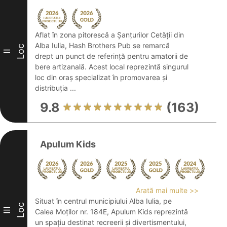
Aflat în zona pitorescă a Șanțurilor Cetății din
Alba Iulia, Hash Brothers Pub se remarcă
Loc
II
drept un punct de referință pentru amatorii de
bere artizanală. Acest local reprezintă singurul
loc din oraș specializat în promovarea și
distribuția ...
9.8
(163)
Apulum Kids
Arată mai multe >>
Situat în centrul municipiului Alba Iulia, pe
Loc
III
Calea Moților nr. 184E, Apulum Kids reprezintă
un spațiu destinat recreerii și divertismentului,