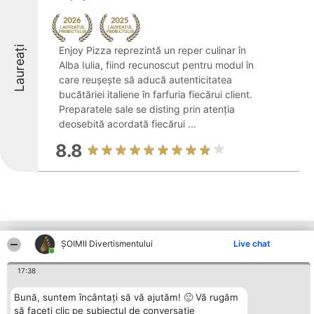
Laureați
Enjoy Pizza reprezintă un reper culinar în
Alba Iulia, fiind recunoscut pentru modul în
care reușește să aducă autenticitatea
bucătăriei italiene în farfuria fiecărui client.
Preparatele sale se disting prin atenția
deosebită acordată fiecărui ...
8.8
Alte firme din zonă
ŞOIMII Divertismentului
Live chat
17:38
Organizator Ranking
Plebiscyt
Contact
Bună, suntem încântați să vă ajutăm! 🙂 Vă rugăm
BRIGHT SOLUTIONS BR SRL
Câștigătorii
Contact
să faceți clic pe subiectul de conversație
Aleea Timisul De Sus 2 Bl. A30
Lista Tuturor