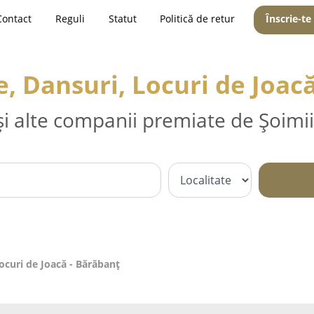
Contact
Reguli
Statut
Politică de retur
Înscrie-te
, Dansuri, Locuri de Joacă
și alte companii premiate de Șoimii
ocuri de Joacă - Bărăbanţ