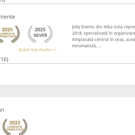
imente
Jolly Events din Alba Iulia repr
2018, specializată în organiza
Amplasată central în oraș, ace
minimalistă, ...
Arată mai multe >>
216)
an