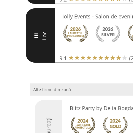
Jolly Events - Salon de even
Loc
III
9.1
(
Alte firme din zonă
Blitz Party by Delia Bogd
Laureați