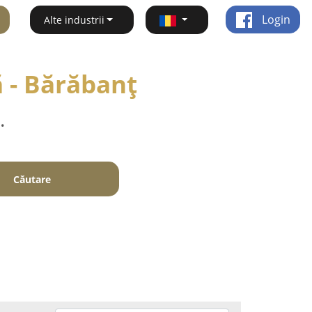
Login
Alte industrii
 - Bărăbanţ
.
Căutare