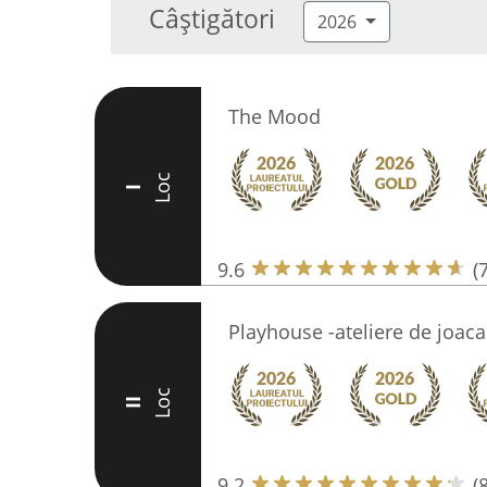
Câștigători
2026
The Mood
Loc
I
9.6
(
Playhouse -ateliere de joaca
Loc
II
9.2
(