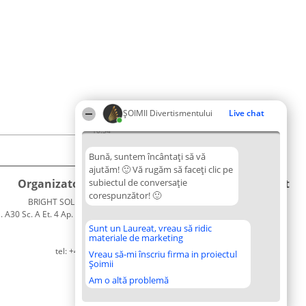
ŞOIMII Divertismentului
Live chat
10:34
Bună, suntem încântați să vă
ajutăm! 🙂 Vă rugăm să faceți clic pe
Organizator Ranking
subiectul de conversație
Plebiscyt
Contact
corespunzător! 🙂
BRIGHT SOLUTIONS BR SRL
Câștigătorii
Contact
. A30 Sc. A Et. 4 Ap. 13 Cod 061952
Lista
București
Tuturor
Sunt un Laureat, vreau să ridic
materiale de marketing
CUI 36737675
Laureaților
tel: +40 770 990 492
Reguli
Vreau să-mi înscriu firma in proiectul
Șoimii
Statut
Politica de
Am o altă problemă
confidențialitate