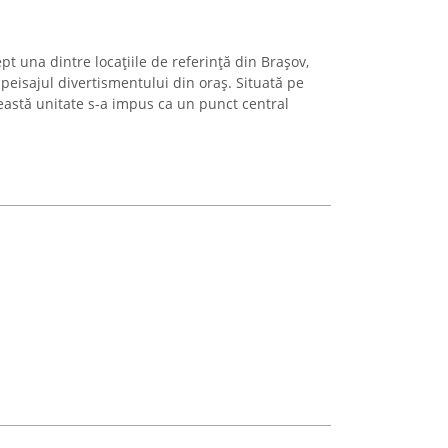
t una dintre locațiile de referință din Brașov,
 peisajul divertismentului din oraș. Situată pe
eastă unitate s-a impus ca un punct central