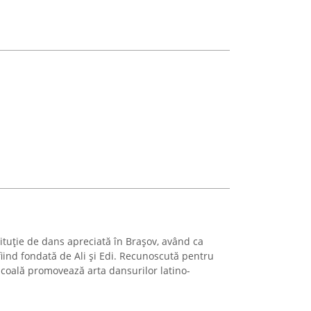
tituție de dans apreciată în Brașov, având ca
 fiind fondată de Ali și Edi. Recunoscută pentru
școală promovează arta dansurilor latino-