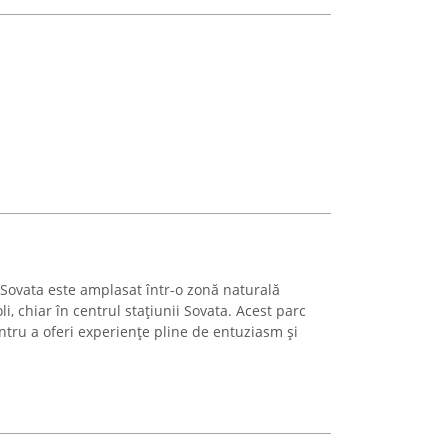
Sovata este amplasat într-o zonă naturală
li, chiar în centrul stațiunii Sovata. Acest parc
ntru a oferi experiențe pline de entuziasm și