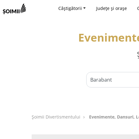
Câștigătorii
Județe și orașe
Evenimente
Şoimii Divertismentului
Evenimente, Dansuri, L