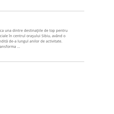
ca una dintre destinațiile de top pentru
iale în centrul orașului Sibiu, având o
ită de-a lungul anilor de activitate.
ansforma ...