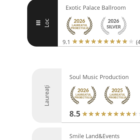
Exotic Palace Ballroom
Loc
III
9.1
(
Soul Music Production
Laureați
8.5
Smile Land&Events