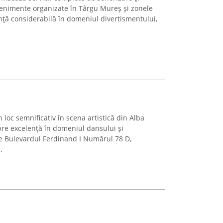
venimente organizate în Târgu Mureș și zonele
nță considerabilă în domeniul divertismentului,
oc semnificativ în scena artistică din Alba
spre excelență în domeniul dansului și
pe Bulevardul Ferdinand I Numărul 78 D,
.