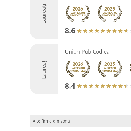
Laureați
8.6
Union-Pub Codlea
Laureați
8.4
Alte firme din zonă