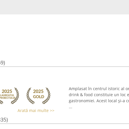
69)
Amplasat în centrul istoric al o
drink & food constituie un loc 
gastronomiei. Acest local și-a 
...
Arată mai multe >>
335)