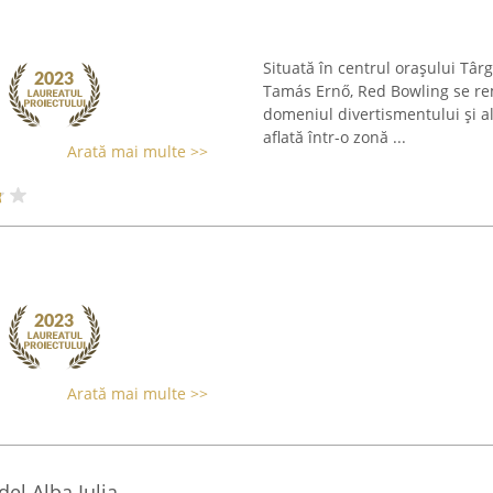
Situată în centrul orașului Tâ
Tamás Ernő, Red Bowling se re
domeniul divertismentului și al 
aflată într-o zonă ...
Arată mai multe >>
Arată mai multe >>
el Alba Iulia