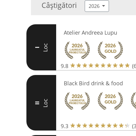
Câștigători
2026
Atelier Andreea Lupu
Loc
I
9.8
(
Black Bird drink & food
Loc
II
9.3
(