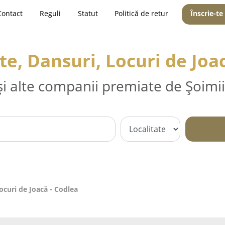
Contact
Reguli
Statut
Politică de retur
Înscrie-te
e, Dansuri, Locuri de Joac
și alte companii premiate de Șoimii
ocuri de Joacă - Codlea