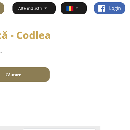
Login
Alte industrii
ă - Codlea
.
Căutare