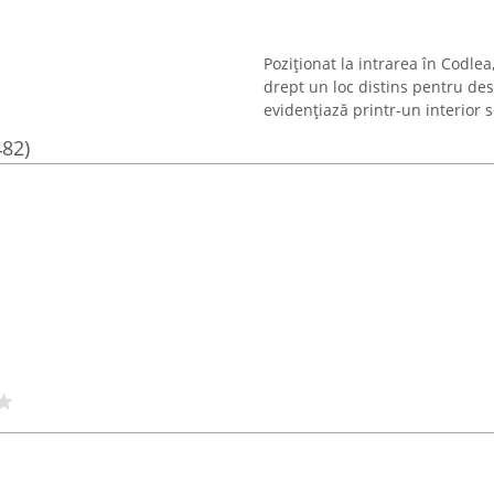
Poziționat la intrarea în Codle
drept un loc distins pentru de
evidențiază printr-un interior sof
482)