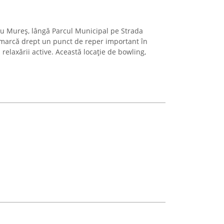
rgu Mureș, lângă Parcul Municipal pe Strada
marcă drept un punct de reper important în
relaxării active. Această locație de bowling,