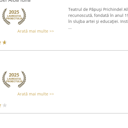
Teatrul de Păpuși Prichindel Alb
recunoscută, fondată în anul 19
în slujba artei și educației. Ins
...
Arată mai multe >>
Arată mai multe >>