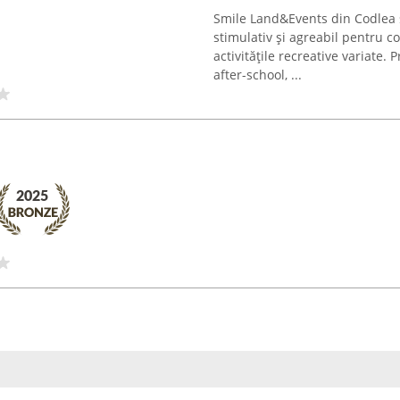
Smile Land&Events din Codlea 
stimulativ și agreabil pentru c
activitățile recreative variate
after-school, ...