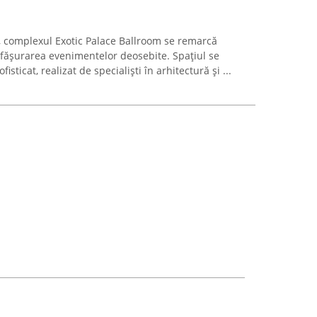
a, complexul Exotic Palace Ballroom se remarcă
sfășurarea evenimentelor deosebite. Spațiul se
isticat, realizat de specialiști în arhitectură și ...