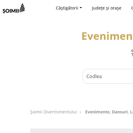
Câștigătorii
Județe și orașe
Eveniment
Şoimii Divertismentului
Evenimente, Dansuri, L