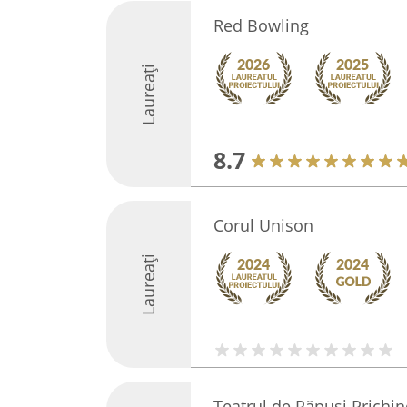
Red Bowling
Laureați
8.7
Corul Unison
Laureați
Teatrul de Păpuși Prichind