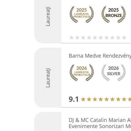
Laureați
Barna Medve Rendezvén
Laureați
9.1
DJ & MC Catalin Marian Ali
Evenimente Sonorizari M