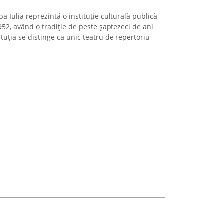
a Iulia reprezintă o instituție culturală publică
52, având o tradiție de peste șaptezeci de ani
tituția se distinge ca unic teatru de repertoriu