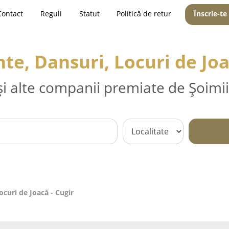
Contact
Reguli
Statut
Politică de retur
Înscrie-te
e, Dansuri, Locuri de Joa
și alte companii premiate de Șoimii
curi de Joacă - Cugir