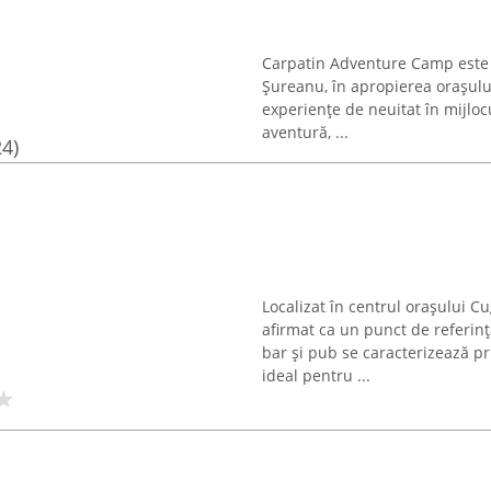
Carpatin Adventure Camp este s
Șureanu, în apropierea orașului
experiențe de neuitat în mijlocu
aventură, ...
24)
Localizat în centrul orașului C
afirmat ca un punct de referin
bar și pub se caracterizează pr
ideal pentru ...