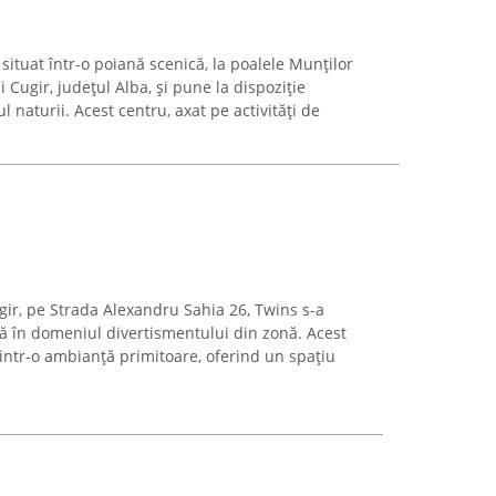
ituat într-o poiană scenică, la poalele Munților
 Cugir, județul Alba, și pune la dispoziție
l naturii. Acest centru, axat pe activități de
ugir, pe Strada Alexandru Sahia 26, Twins s-a
ță în domeniul divertismentului din zonă. Acest
intr-o ambianță primitoare, oferind un spațiu