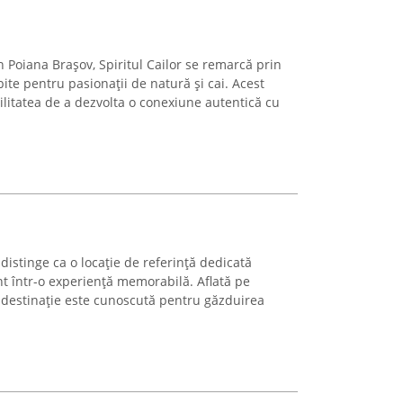
 Poiana Brașov, Spiritul Cailor se remarcă prin
te pentru pasionații de natură și cai. Acest
ilitatea de a dezvolta o conexiune autentică cu
istinge ca o locație de referință dedicată
nt într-o experiență memorabilă. Aflată pe
ă destinație este cunoscută pentru găzduirea