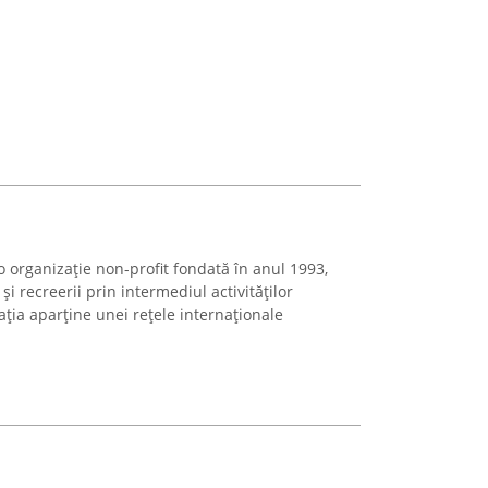
organizație non-profit fondată în anul 1993,
i recreerii prin intermediul activităților
ția aparține unei rețele internaționale