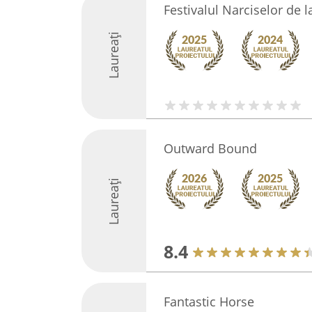
Festivalul Narciselor de l
Laureați
Outward Bound
Laureați
8.4
Fantastic Horse