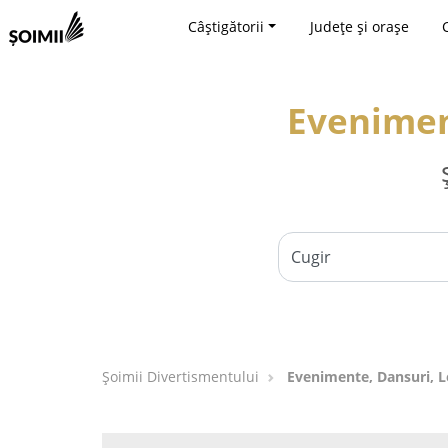
Câștigătorii
Județe și orașe
Eveniment
Şoimii Divertismentului
Evenimente, Dansuri, Lo