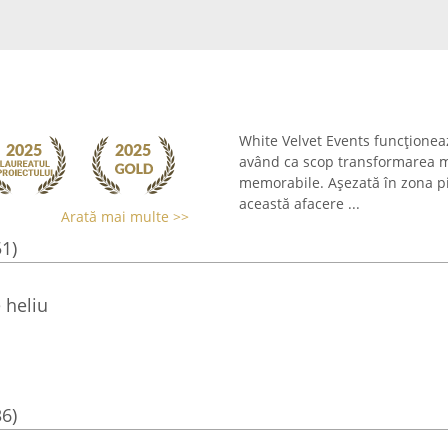
White Velvet Events funcționea
având ca scop transformarea mo
memorabile. Așezată în zona pi
această afacere ...
Arată mai multe >>
51)
 heliu
36)