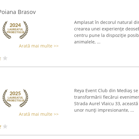
e Poiana Brasov
Amplasat în decorul natural din
crearea unei experiențe deosebi
centru pune la dispoziție posib
animalele, ...
Arată mai multe >>
Reya Event Club din Mediaș se d
transformării fiecărui evenime
Strada Aurel Vlaicu 33, aceast
unor nunți impresionante, ...
Arată mai multe >>