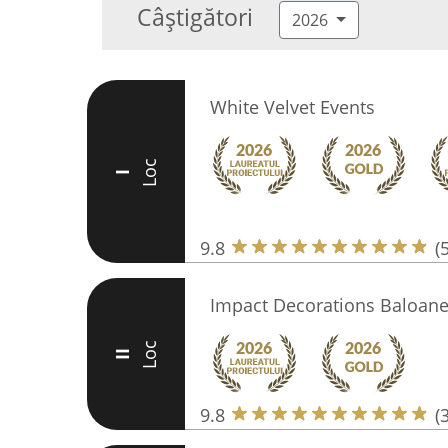
Câștigători
2026
White Velvet Events
Loc
I
9.8
(
Impact Decorations Baloane
Loc
II
9.8
(