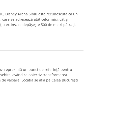
biu, Disney Arena Sibiu este recunoscută ca un
care se adresează atât celor mici, cât și
iu extins, ce depășește 500 de metri pătrați,
ov, reprezintă un punct de referință pentru
sebite, având ca obiectiv transformarea
 de valoare. Locația se află pe Calea București