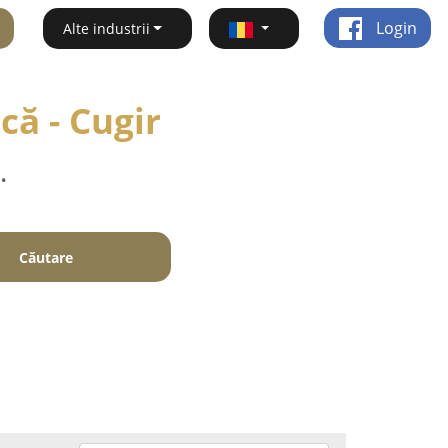
Login
Alte industrii
că - Cugir
.
Căutare