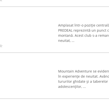
Amplasat într-o poziție central
PREDEAL reprezintă un punct ce
montană. Acest club s-a remarc
neuitat, ...
Mountain Adventure se evidenț
în experiențe de neuitat. Avân
tururilor ghidate și a taberelor 
adolescenților, ...