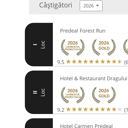
Câștigători
2026
Predeal Forest Run
Loc
I
9.5
(
Hotel & Restaurant Dragului
Loc
II
9.2
(
Hotel Carmen Predeal