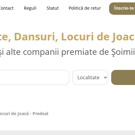
Contact
Reguli
Statut
Politică de retur
Înscrie-te
, Dansuri, Locuri de Joac
și alte companii premiate de Șoimii
curi de Joacă - Predeal