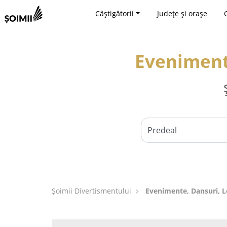
Câștigătorii
Județe și orașe
Evenimente
Şoimii Divertismentului
Evenimente, Dansuri, Lo