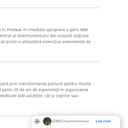
ă în Predeal, în imediata apropiere a gării, MM
ntral al divertismentului din această stațiune
at printr-o atmosferă intensă și evenimente de
iază prin transformarea pasiunii pentru munte
d peste 20 de ani de experiență în organizarea
dedicate atât adulților, cât și copiilor sau
ŞOIMII Divertismentului
Live chat