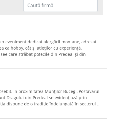
un eveniment dedicat alergării montane, adresat
ea ca hobby, cât și atleților cu experiență.
see care străbat potecile din Predeal și din
osebit, în proximitatea Munților Bucegi, Postăvarul
ant Dragului din Predeal se evidențiază prin
ația dispune de o tradiție îndelungată în sectorul ...