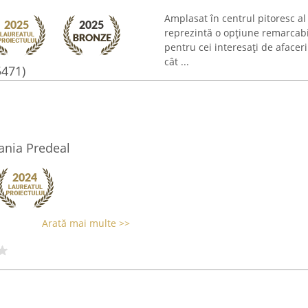
Amplasat în centrul pitoresc a
reprezintă o opțiune remarcabilă
pentru cei interesați de afacer
cât ...
5471)
vania Predeal
Arată mai multe >>