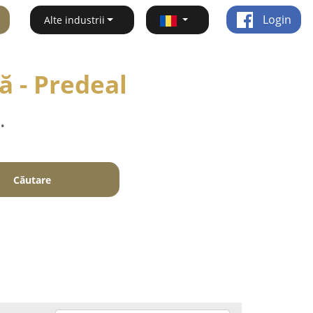
Login
Alte industrii
ă - Predeal
.
Căutare