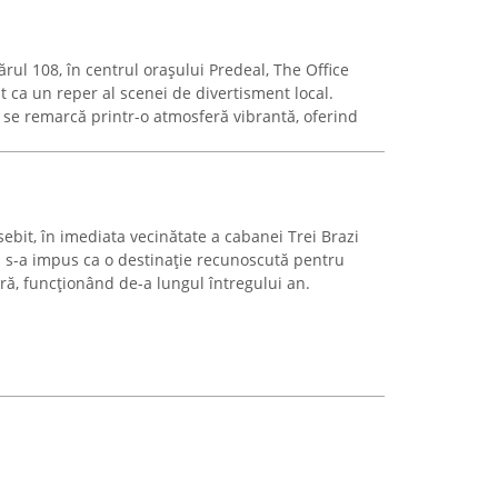
ărul 108, în centrul orașului Predeal, The Office
 ca un reper al scenei de divertisment local.
 se remarcă printr-o atmosferă vibrantă, oferind
sebit, în imediata vecinătate a cabanei Trei Brazi
i s-a impus ca o destinație recunoscută pentru
ură, funcționând de-a lungul întregului an.