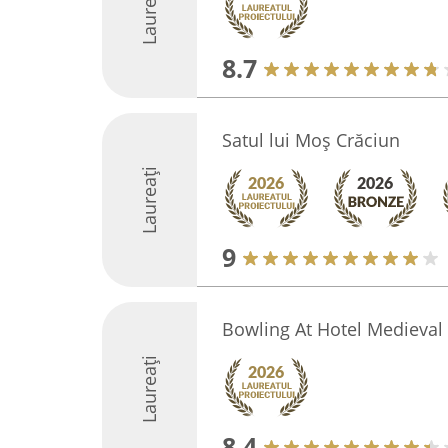
Laureați
8.7
Satul lui Moș Crăciun
Laureați
9
Bowling At Hotel Medieval
Laureați
8.4