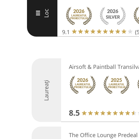
Loc
III
9.1
(
Airsoft & Paintball Transil
Laureați
8.5
The Office Lounge Predeal