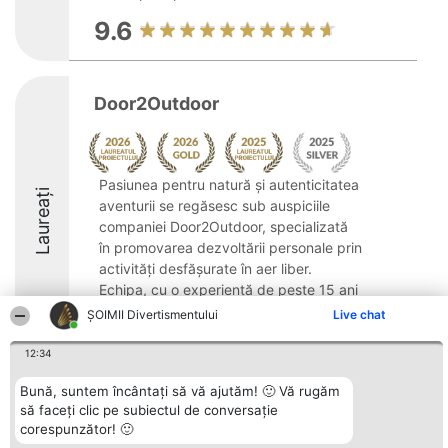
9.6
Door2Outdoor
Pasiunea pentru natură și autenticitatea
Laureați
aventurii se regăsesc sub auspiciile
companiei Door2Outdoor, specializată
în promovarea dezvoltării personale prin
activități desfășurate în aer liber.
Echipa, cu o experiență de peste 15 ani
în domeniul ...
ŞOIMII Divertismentului
Live chat
10
12:34
Bună, suntem încântați să vă ajutăm! 🙂 Vă rugăm
să faceți clic pe subiectul de conversație
Organizator Ranking
Plebiscyt
Contact
corespunzător! 🙂
BRIGHT SOLUTIONS BR SRL
Câștigătorii
Contact