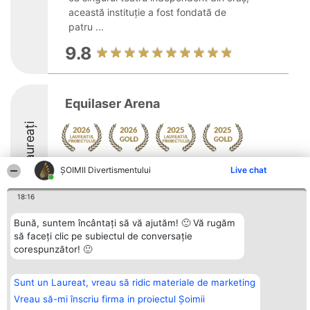
această instituție a fost fondată de
patru ...
9.8
Equilaser Arena
Laureați
Arată mai multe >>
ŞOIMII Divertismentului
Live chat
9.8
18:16
Bună, suntem încântați să vă ajutăm! 🙂 Vă rugăm
să faceți clic pe subiectul de conversație
Organizator Ranking
Plebiscyt
Contact
corespunzător! 🙂
BRIGHT SOLUTIONS BR SRL
Câștigătorii
Contact
Aleea Timisul De Sus 2 Bl. A30
Lista Tuturor
Sc. A Et. 4 Ap. 13 Cod 061952
Laureaților
Sunt un Laureat, vreau să ridic materiale de marketing
București
Reguli
CUI 36737675
Statut
Vreau să-mi înscriu firma in proiectul Șoimii
tel: +40 770 990 492
Politica de