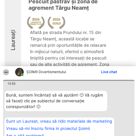
Pescuit păstrăv și zonă de
agrement Târgu Neamț
Laureați
Aflată pe strada Prundului nr. 15 din
Târgu Neamț, această locație se
remarcă prin oportunitățile de relaxare
în mijlocul naturii, oferind o atmosferă
liniștită pentru cei interesați de pescuit
sau de alte activități de agrement. Zona
include două ...
ŞOIMII Divertismentului
Live chat
9.8
13:55
Bună, suntem încântați să vă ajutăm! 🙂 Vă rugăm
să faceți clic pe subiectul de conversație
Organizator Ranking
Plebiscyt
Contact
corespunzător! 🙂
BRIGHT SOLUTIONS BR SRL
Câștigătorii
Contact
Aleea Timisul De Sus 2 Bl. A30
Lista Tuturor
Sc. A Et. 4 Ap. 13 Cod 061952
Laureaților
Sunt un Laureat, vreau să ridic materiale de marketing
București
Reguli
CUI 36737675
Statut
Vreau să-mi înscriu firma in proiectul Șoimii
tel: +40 770 990 492
Politica de
Am o altă problemă
confidențialitate