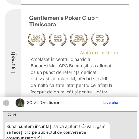
Gentlemen's Poker Club -
Timisoara
Arată mai multe >>
Laureați
Amplasat în centrul dinamic al
Bucureștiului, GPC București s-a afirmat
ca un punct de referință dedicat
entuziaștilor pokerului, oferind servicii
de înaltă calitate, atât pentru cei aflați la
început de drum, cât și pentru jucătorii
cu experiență. ...
ŞOIMII Divertismentului
Live chat
9.3
22:14
Bună, suntem încântați să vă ajutăm! 🙂 Vă rugăm
Organizator Ranking
Plebiscyt
Contact
să faceți clic pe subiectul de conversație
BRIGHT SOLUTIONS BR SRL
Câștigătorii
Contact
corespunzător! 🙂