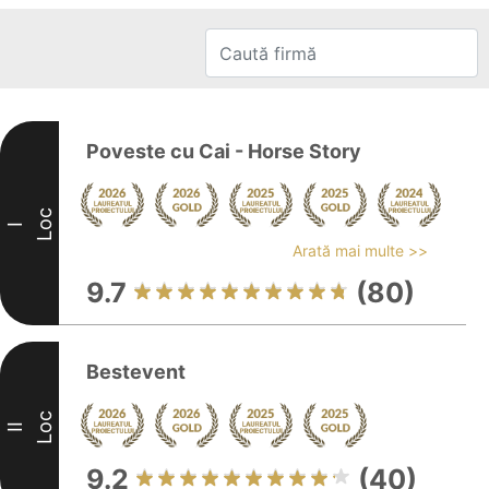
Poveste cu Cai - Horse Story
Loc
I
Arată mai multe >>
9.7
(80)
Bestevent
Loc
II
9.2
(40)