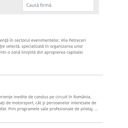
nță în sectorul evenimentelor, Vila Petreceri
ție selectă, specializată în organizarea unor
într-o zonă liniștită din apropierea capitalei
riențe inedite de condus pe circuit în România,
ți de motorsport, cât și persoanelor interesate de
ofat. Prin programele sale profesionale de pilotaj, ...