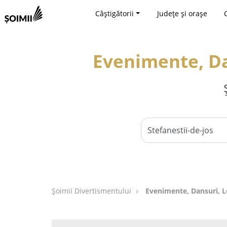
Câștigătorii
Județe și orașe
Evenimente, Dan
Şoimii Divertismentului
Evenimente, Dansuri, Lo