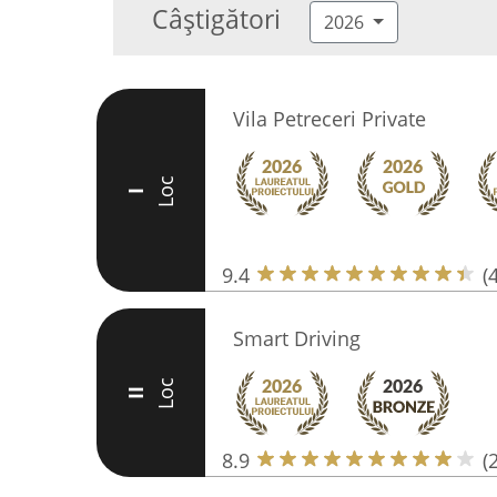
Câștigători
2026
Vila Petreceri Private
Loc
I
9.4
(
Smart Driving
Loc
II
8.9
(