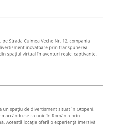
ui, pe Strada Culmea Veche Nr. 12, compania
divertisment inovatoare prin transpunerea
n spațiul virtual în aventuri reale, captivante.
 un spațiu de divertisment situat în Otopeni,
 remarcându-se ca unic în România prin
ă. Această locație oferă o experiență imersivă