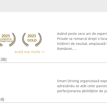
Având peste zece ani de experie
Private se remarcă drept o loca
întâlniri de neuitat, amplasată 
României, ...
Arată mai multe >>
438)
Smart Driving organizează expe
adresându-se atât celor pasiona
perfecționarea abilităților de ș
24)