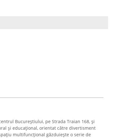
centrul Bucureștiului, pe Strada Traian 168, și
ral și educațional, orientat către divertisment
spațiu multifuncțional găzduiește o serie de