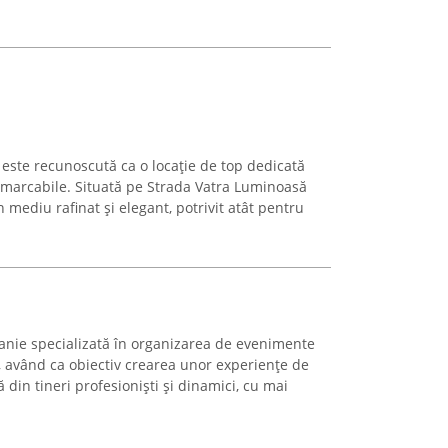
este recunoscută ca o locație de top dedicată
emarcabile. Situată pe Strada Vatra Luminoasă
 mediu rafinat și elegant, potrivit atât pentru
anie specializată în organizarea de evenimente
al, având ca obiectiv crearea unor experiențe de
ă din tineri profesioniști și dinamici, cu mai