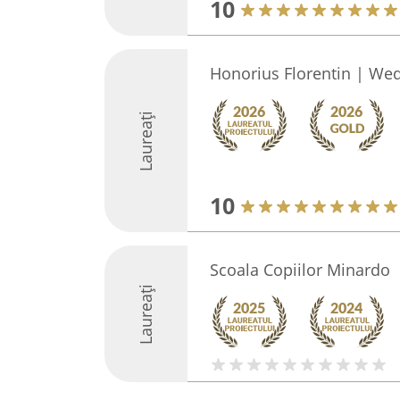
10
Honorius Florentin | We
Laureați
10
Scoala Copiilor Minardo
Laureați