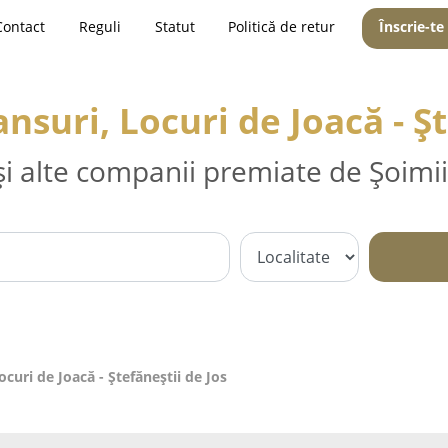
Contact
Reguli
Statut
Politică de retur
Înscrie-te
suri, Locuri de Joacă - Şt
și alte companii premiate de Șoimii
curi de Joacă - Ştefăneştii de Jos