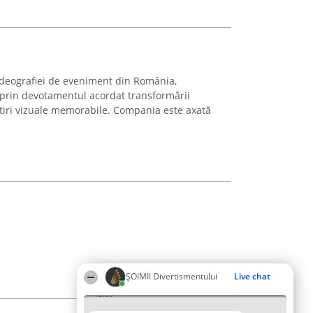
ideografiei de eveniment din România,
 prin devotamentul acordat transformării
tiri vizuale memorabile. Compania este axată
ŞOIMII Divertismentului
Live chat
12:23