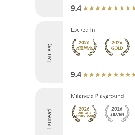
9.4
Locked In
Laureați
9.4
Milaneze Playground
Laureați