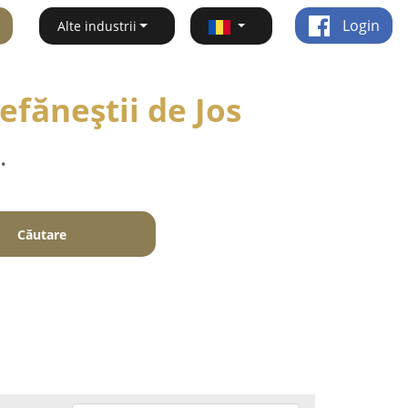
Login
Alte industrii
efăneştii de Jos
.
Căutare