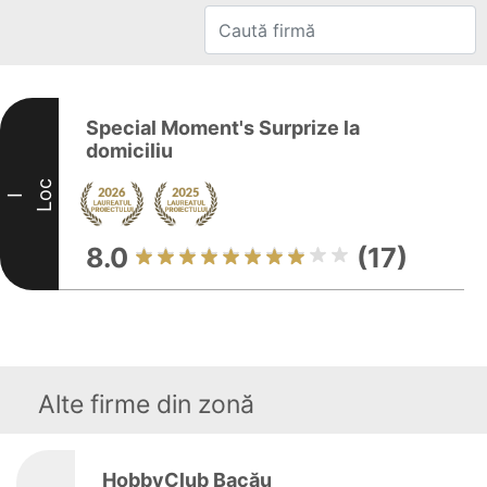
Special Moment's Surprize la
domiciliu
Loc
I
8.0
(17)
Alte firme din zonă
HobbyClub Bacău