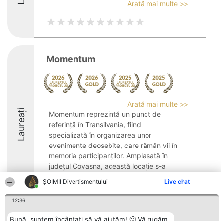
Arată mai multe >>
Momentum
Arată mai multe >>
Laureați
Momentum reprezintă un punct de
referință în Transilvania, fiind
specializată în organizarea unor
evenimente deosebite, care rămân vii în
memoria participanților. Amplasată în
județul Covasna, această locație s-a
impus ca un exemplu de rafinament ...
ŞOIMII Divertismentului
Live chat
9.4
12:36
Bună, suntem încântați să vă ajutăm! 🙂 Vă rugăm