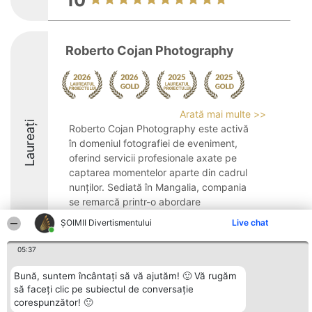
10
Roberto Cojan Photography
Arată mai multe >>
Laureați
Roberto Cojan Photography este activă
în domeniul fotografiei de eveniment,
oferind servicii profesionale axate pe
captarea momentelor aparte din cadrul
nunților. Sediată în Mangalia, compania
se remarcă printr-o abordare
personalizată, ce ...
ŞOIMII Divertismentului
Live chat
9.4
05:37
Bună, suntem încântați să vă ajutăm! 🙂 Vă rugăm
să faceți clic pe subiectul de conversație
Organizator Ranking
Plebiscyt
Contact
corespunzător! 🙂
BRIGHT SOLUTIONS BR SRL
Câștigătorii
Contact