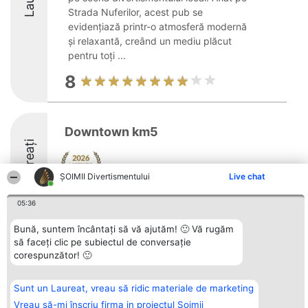
Strada Nuferilor, acest pub se
evidențiază printr-o atmosferă modernă
și relaxantă, creând un mediu plăcut
pentru toți ...
8
Downtown km5
Laureați
ŞOIMII Divertismentului
Live chat
8.2
05:36
Bună, suntem încântați să vă ajutăm! 🙂 Vă rugăm
să faceți clic pe subiectul de conversație
Organizator Ranking
Plebiscyt
Contact
corespunzător! 🙂
BRIGHT SOLUTIONS BR SRL
Câștigătorii
Contact
Aleea Timisul De Sus 2 Bl. A30
Lista Tuturor
Sc. A Et. 4 Ap. 13 Cod 061952
Laureaților
Sunt un Laureat, vreau să ridic materiale de marketing
București
Reguli
CUI 36737675
Statut
Vreau să-mi înscriu firma in proiectul Șoimii