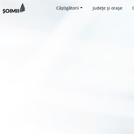
Câștigătorii
Județe și orașe