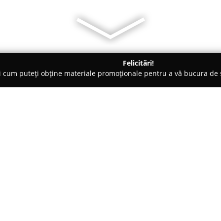
Felicitări!
ți cum puteți obține materiale promoționale pentru a vă bucura d
curi de Joacă - Cluj-Napoca
Majos Dániel Photography
Despre companie:
În centrul Transilvaniei, la Clu
surprinderea celor mai valoroa
în profesie îl motivează pe
Maj
fotografice de înaltă calitate,
Arată mai multe >>
emoția specifică fiecărui evenim