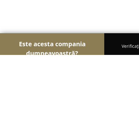
Este acesta compania
Verifica
dumneavoastră?
Şoimii Divertismentului
Evenimente, Dansuri, Lo
Majos Dániel Photography