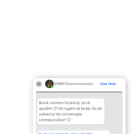
ŞOIMII Divertismentului
Live chat
04:17
Bună, suntem încântați să vă
ajutăm! 🙂 Vă rugăm să faceți clic pe
subiectul de conversație
corespunzător! 🙂