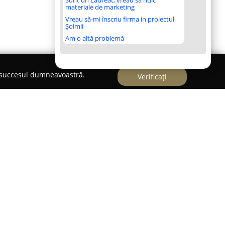
Sunt un Laureat, vreau să ridic
materiale de marketing
Vreau să-mi înscriu firma in proiectul
Șoimii
Am o altă problemă
e succesul dumneavoastră.
Verificați
j-Napoca, activează un fotograf specializat în
se clipe din viața oamenilor. Pasiunea transpusă
os Dániel Photography
să ofere servicii
 punând un accent deosebit pe autenticitatea și
ent. Stilul artistic remarcabil, ușor de