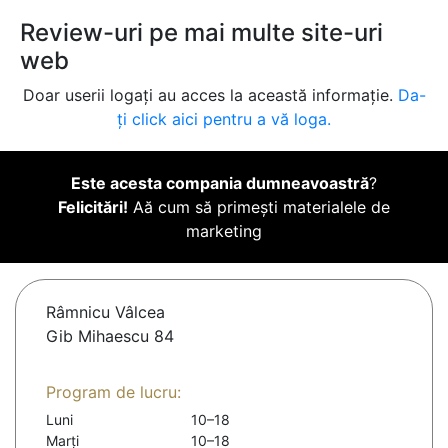
Review-uri pe mai multe site-uri
web
Doar userii logați au acces la această informație.
Da-
ți click aici pentru a vă loga.
Este acesta compania dumneavoastră
?
Felicitări!
Aă cum să primești materialele de
marketing
Râmnicu Vâlcea
Gib Mihaescu 84
Program de lucru:
Luni
10–18
Marți
10–18