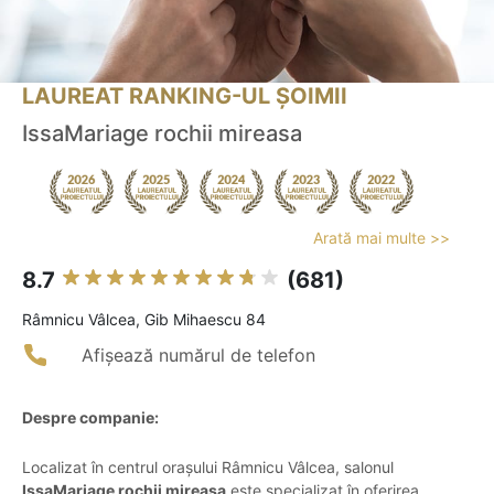
LAUREAT RANKING-UL ȘOIMII
IssaMariage rochii mireasa
Arată mai multe >>
8.7
(681)
Râmnicu Vâlcea, Gib Mihaescu 84
Afișează numărul de telefon
Despre companie:
Localizat în centrul orașului Râmnicu Vâlcea, salonul
IssaMariage rochii mireasa
este specializat în oferirea