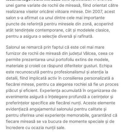
unei game variate de rochii de mireasă, fiind orientat către
realizarea viselor oricărei viitoare mirese. Din 2007, acest
salon s-a afirmat ca unul dintre cele mai importante
puncte de referință pentru miresele din zonă, acoperind
atât tendințele contemporane, cât și modelele clasice,
pentru a asigura o selecție diversă și rafinată.
Salonul se remarcă prin faptul că este cel mai mare
furnizor de rochii de mireasă din județul Vâlcea, ceea ce
permite prezentarea unui portofoliu extins de modele,
materiale și croieli ce răspund diferitelor gusturi. Echipa
este recunoscută pentru profesionalismul și atenția la
detalii, fiind implicată activ în consilierea personalizată a
fiecărei mirese, pentru ca alegerea rochiei să fie un proces
plăcut și eficient. Experiența acumulată în organizarea de
evenimente asigură o înțelegere profundă a cerințelor și
preferințelor specifice ale fiecărei nunți. Aceste elemente
evidențiază angajamentul salonului pentru calitate și
pentru oferirea unei experiențe memorabile, garantând că
fiecare mireasă se va bucura de momente speciale și de
încredere cu ocazia nunții sale.