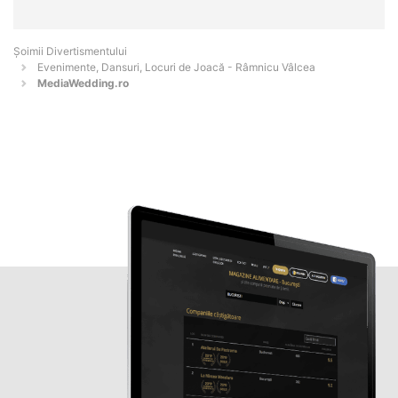
Şoimii Divertismentului
Evenimente, Dansuri, Locuri de Joacă - Râmnicu Vâlcea
MediaWedding.ro