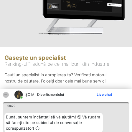
Gasește un specialist
Ranking-ul îi adună pe cei mai buni din industrie
Cauți un specialist in apropierea ta? Verificați motorul
nostru de căutare. Folosiți doar cele mai bune servicii!
ŞOIMII Divertismentului
Live chat
Căutare
09:22
Bună, suntem încântați să vă ajutăm! 🙂 Vă rugăm
să faceți clic pe subiectul de conversație
corespunzător! 🙂