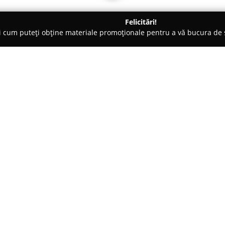
Felicitări!
ți cum puteți obține materiale promoționale pentru a vă bucura d
curi de Joacă - Târgovişte
H Gaming
Despre companie:
Aflată pe strada I. H. Rădulescu
impus ca locul de referință pent
se remarcă prin statutul de un
lansării, funcționând ca centr
Arată mai multe >>
locali. Compania a răspuns cere
amenajarea unui spațiu dotat c
console performante.
La H Gaming, pasionații de joc