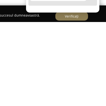
e succesul dumneavoastră.
Verificați
, la numărul 5, în Târgoviște,
H Gaming
s-a
ru entuziaștii de jocuri video din oraș. Locația
ică sală de gaming din Târgoviște la momentul
u de întâlnire pentru comunitatea de gameri
rii tot mai mari de divertisment digital prin
u zece calculatoare de ultimă generație și
uri se pot bucura de experiențe captivante într-un