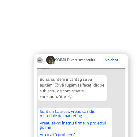
ŞOIMII Divertismentului
Live chat
23:01
Bună, suntem încântați să vă
ajutăm! 🙂 Vă rugăm să faceți clic pe
subiectul de conversație
corespunzător! 🙂
Sunt un Laureat, vreau să ridic
materiale de marketing
Vreau să-mi înscriu firma in proiectul
Șoimii
Am o altă problemă