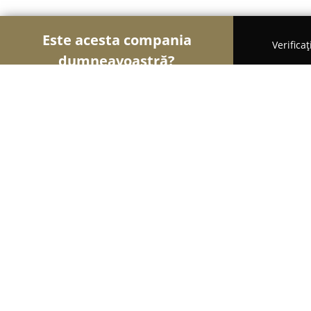
Este acesta compania
Verifica
dumneavoastră?
Şoimii Divertismentului
Evenimente, Dansuri, Lo
H Gaming
8.6
(8)
Târgovişte, I. H. Rădulescu, nr. 5
Afișează numărul de telefon