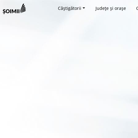
Câștigătorii
Județe și orașe