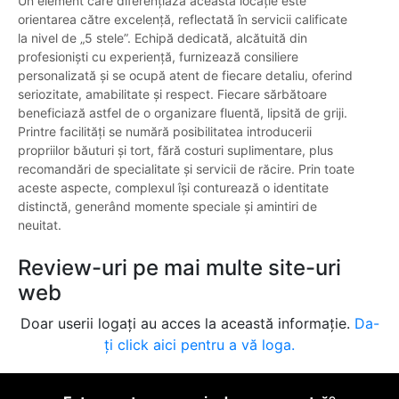
Un element care diferențiază această locație este
orientarea către excelență, reflectată în servicii calificate
la nivel de „5 stele”. Echipă dedicată, alcătuită din
profesioniști cu experiență, furnizează consiliere
personalizată și se ocupă atent de fiecare detaliu, oferind
seriozitate, amabilitate și respect. Fiecare sărbătoare
beneficiază astfel de o organizare fluentă, lipsită de griji.
Printre facilități se numără posibilitatea introducerii
propriilor băuturi și tort, fără costuri suplimentare, plus
recomandări de specialitate și servicii de răcire. Prin toate
aceste aspecte, complexul își conturează o identitate
distinctă, generând momente speciale și amintiri de
neuitat.
Review-uri pe mai multe site-uri
web
Doar userii logați au acces la această informație.
Da-
ți click aici pentru a vă loga.