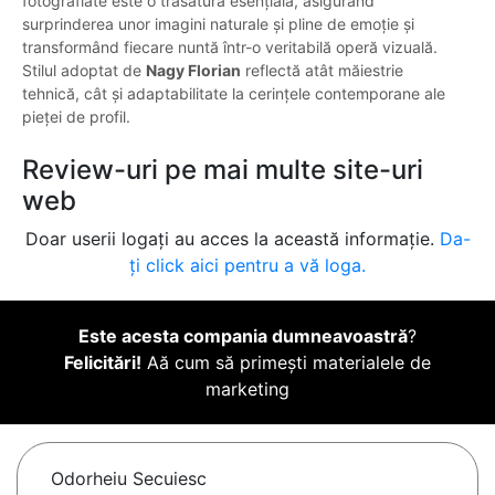
fotografiate este o trăsătură esențială, asigurând
surprinderea unor imagini naturale și pline de emoție și
transformând fiecare nuntă într-o veritabilă operă vizuală.
Stilul adoptat de
Nagy Florian
reflectă atât măiestrie
tehnică, cât și adaptabilitate la cerințele contemporane ale
pieței de profil.
Review-uri pe mai multe site-uri
web
Doar userii logați au acces la această informație.
Da-
ți click aici pentru a vă loga.
Este acesta compania dumneavoastră
?
Felicitări!
Aă cum să primești materialele de
marketing
Odorheiu Secuiesc