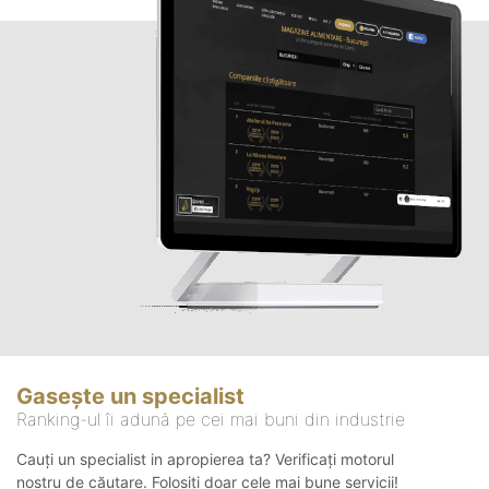
Gasește un specialist
Ranking-ul îi adună pe cei mai buni din industrie
Cauți un specialist in apropierea ta? Verificați motorul
nostru de căutare. Folosiți doar cele mai bune servicii!