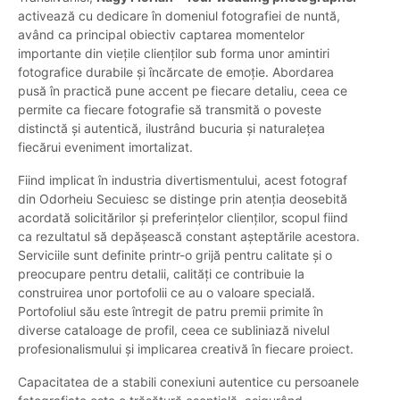
activează cu dedicare în domeniul fotografiei de nuntă,
având ca principal obiectiv captarea momentelor
importante din viețile clienților sub forma unor amintiri
fotografice durabile și încărcate de emoție. Abordarea
pusă în practică pune accent pe fiecare detaliu, ceea ce
permite ca fiecare fotografie să transmită o poveste
distinctă și autentică, ilustrând bucuria și naturalețea
fiecărui eveniment imortalizat.
Fiind implicat în industria divertismentului, acest fotograf
din Odorheiu Secuiesc se distinge prin atenția deosebită
acordată solicitărilor și preferințelor clienților, scopul fiind
ca rezultatul să depășească constant așteptările acestora.
Serviciile sunt definite printr-o grijă pentru calitate și o
preocupare pentru detalii, calități ce contribuie la
construirea unor portofolii ce au o valoare specială.
Portofoliul său este întregit de patru premii primite în
diverse cataloage de profil, ceea ce subliniază nivelul
profesionalismului și implicarea creativă în fiecare proiect.
Capacitatea de a stabili conexiuni autentice cu persoanele