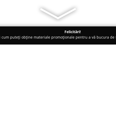
Felicitări!
ți cum puteți obține materiale promoționale pentru a vă bucura d
uri de Joacă - Şimleu Silvaniei
SOHO SOCIAL CLUB
Despre companie:
Situat în centrul orașului Șimle
acest local s-a remarcat ca fi
experiențe gastronomice apart
pentru serviciile sale ireproșab
Arată mai multe >>
plăcute în orice parte a zilei. 