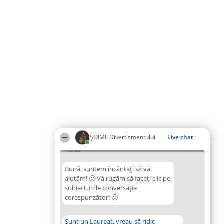
ŞOIMII Divertismentului
Live chat
05:25
Bună, suntem încântați să vă
ajutăm! 🙂 Vă rugăm să faceți clic pe
subiectul de conversație
corespunzător! 🙂
Sunt un Laureat, vreau să ridic