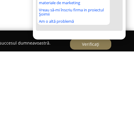
materiale de marketing
Vreau să-mi înscriu firma in proiectul
Șoimii
Am o altă problemă
e succesul dumneavoastră.
Verificați
u Silvaniei, la adresa Strada Simion Bărnuțiu 1,
ind un reper pentru momente de relaxare și
e. Recunoscut pentru atmosfera relaxantă și
ile, spațiul oferă posibilitatea de a petrece clipe
Fie că este vorba de savurarea unei cafele de