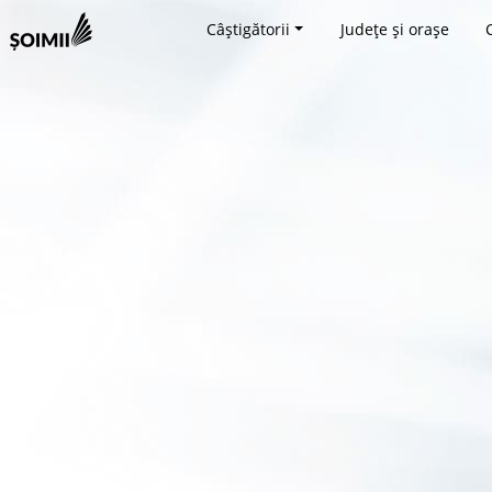
Câștigătorii
Județe și orașe