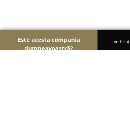
Este acesta compania
Verifica
dumneavoastră?
Şoimii Divertismentului
Evenimente, Dansuri, Loc
SOHO SOCIAL CLUB